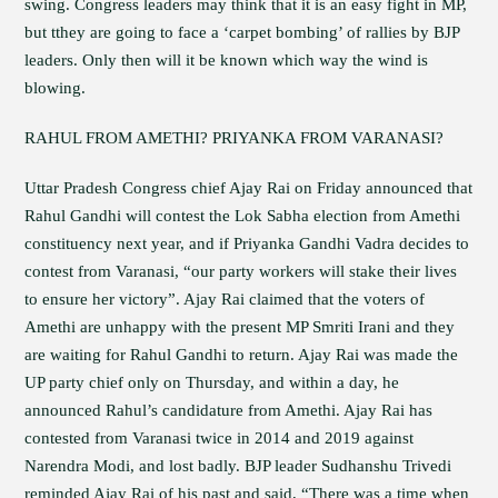
swing. Congress leaders may think that it is an easy fight in MP,
but tthey are going to face a ‘carpet bombing’ of rallies by BJP
leaders. Only then will it be known which way the wind is
blowing.
RAHUL FROM AMETHI? PRIYANKA FROM VARANASI?
Uttar Pradesh Congress chief Ajay Rai on Friday announced that
Rahul Gandhi will contest the Lok Sabha election from Amethi
constituency next year, and if Priyanka Gandhi Vadra decides to
contest from Varanasi, “our party workers will stake their lives
to ensure her victory”. Ajay Rai claimed that the voters of
Amethi are unhappy with the present MP Smriti Irani and they
are waiting for Rahul Gandhi to return. Ajay Rai was made the
UP party chief only on Thursday, and within a day, he
announced Rahul’s candidature from Amethi. Ajay Rai has
contested from Varanasi twice in 2014 and 2019 against
Narendra Modi, and lost badly. BJP leader Sudhanshu Trivedi
reminded Ajay Rai of his past and said, “There was a time when