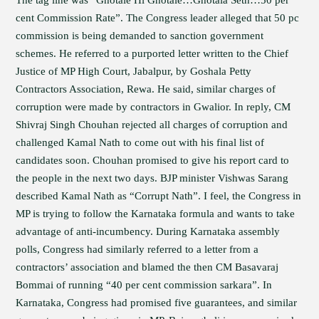
The tag line was “Ghotale Hi Ghotale…Ghotala Seth…50 per
cent Commission Rate”. The Congress leader alleged that 50 pc
commission is being demanded to sanction government
schemes. He referred to a purported letter written to the Chief
Justice of MP High Court, Jabalpur, by Goshala Petty
Contractors Association, Rewa. He said, similar charges of
corruption were made by contractors in Gwalior. In reply, CM
Shivraj Singh Chouhan rejected all charges of corruption and
challenged Kamal Nath to come out with his final list of
candidates soon. Chouhan promised to give his report card to
the people in the next two days. BJP minister Vishwas Sarang
described Kamal Nath as “Corrupt Nath”. I feel, the Congress in
MP is trying to follow the Karnataka formula and wants to take
advantage of anti-incumbency. During Karnataka assembly
polls, Congress had similarly referred to a letter from a
contractors’ association and blamed the then CM Basavaraj
Bommai of running “40 per cent commission sarkara”. In
Karnataka, Congress had promised five guarantees, and similar