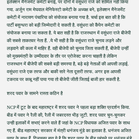
इलेक्शन मैनेजमेंट कमेटी बनाई, पर दोनों में वसुंधरा राजे को शामिल नहीं किया
गया. अर्जुन राम मेघवाल मेनिफेस्टो कमेटी के अध्यक्ष बने, इलेक्शन मैनेजमेंट
कमेटी में नारायण पंचारिया को संयोजक बनाया गया है. चर्चा इस बात की है कि
पार्टी बसुन्धरा को बड़ी जिम्मेदारी दे सकती है. वसुंधरा को कैंपेन कमेटी का
संयोजक बनाया जा सकता है. ये बात सही है कि राजस्थान में वसुंधरा राजे बीजेपी
की सबसे ताकतवर नेता हैं. .ये भी सही है कि वसुंधरा राजे चुनाव लड़ने और
लड़वाने की कला में माहिर हैं. वही बीजेपी को चुनाव जिता सकती हैं, बीजेपी उन्हीं
को मुख्यमंत्री के उम्मीदवार के तौर पर प्रोजेक्ट करना चाहती है लेकिन
राजस्थान में बीजेपी की सबसे बड़ी समस्या है, बड़े बड़े नेताओं की आपसी लड़ाई.
वसुंधरा राजे एक तरफ और बाकी सारे नेता दूसरी तरफ. अगर इस आपसी
टकराव पर काबू नहीं पाया गया तो बीजेपी जीती जिताई बाजी हार सकती है.
शरद पवार के सामने रास्ता कठिन है
NCP में टूट के बाद महाराष्ट्र में शरद पवार ने पहला बड़ा शक्ति प्रदर्शन किया.
बीड में पवार ने रैली की, रैली में जबरदस्त भीड़ जुटी. शरद पवार चुन-चुनकर
उन्ही इलाकों में सभाएं करने वाले हैं जहां के NCP विधायक अजित पवार के साथ
गए हैं. बीड महाराष्ट्र सरकार में मंत्री धनंजय मुंडे का इलाका है. धनंजय अजित
पवार के साथ हैं. दिलचस्प बात ये है कि शरद पवार के बीड पहुंचने पर धनंजय मुंडे