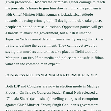
given protection? How did the criminals gather courage to reach
the journalist’s house to gun him down? I think the problem is
with Chief Minister Nitish Kumar’s lackadaisical attitude
towards the rising crime graph. If daylight murders take place,
people are bound to raise questions. Opposition parties will get
a handle to attack the government, but Nitish Kumar or
Tejashwi Yadav cannot defend themselves by saying that BJP is
trying to defame the government. They cannot get away by
saying that murders and crimes take place in Delhi too, and
Manipur is on fire. If the media and police are not safe in Bihar,
what can the common man expect?
CONGRESS APPLIES ‘KARNATAKA FORMULA’ IN M.P.
Both BJP and Congress are now in election mode in Madhya
Pradesh. On Friday, Congress leader Kamal Nath released a
‘Ghotala Sheet’ (scam sheet) levelling charges of corruption
against Chief Minister Shivraj Singh Chouhan’s government.