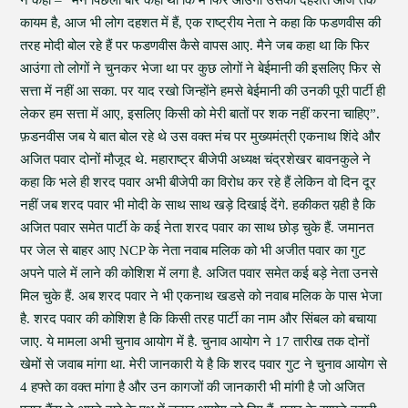
ने कहा – “मैने पिछली बार कहा था कि मैं फिर आउंगा उसकी दहशत आज तक
कायम है, आज भी लोग दहशत में हैं, एक राष्ट्रीय नेता ने कहा कि फडणवीस की
तरह मोदी बोल रहे हैं पर फडणवीस कैसे वापस आए. मैने जब कहा था कि फिर
आउंगा तो लोगों ने चुनकर भेजा था पर कुछ लोगों ने बेईमानी की इसलिए फिर से
सत्ता में नहीं आ सका. पर याद रखो जिन्होंने हमसे बेईमानी की उनकी पूरी पार्टी ही
लेकर हम सत्ता में आए, इसलिए किसी को मेरी बातों पर शक नहीं करना चाहिए”.
फ़डनवीस जब ये बात बोल रहे थे उस वक्त मंच पर मुख्यमंत्री एकनाथ शिंदे और
अजित पवार दोनों मौजूद थे. महाराष्ट्र बीजेपी अध्यक्ष चंद्रशेखर बावनकुले ने
कहा कि भले ही शरद पवार अभी बीजेपी का विरोध कर रहे हैं लेकिन वो दिन दूर
नहीं जब शरद पवार भी मोदी के साथ साथ खड़े दिखाई देंगे. हकीकत य़ही है कि
अजित पवार समेत पार्टी के कई नेता शरद पवार का साथ छोड़ चुके हैं. जमानत
पर जेल से बाहर आए NCP के नेता नवाब मलिक को भी अजीत पवार का गुट
अपने पाले में लाने की कोशिश में लगा है. अजित पवार समेत कई बड़े नेता उनसे
मिल चुके हैं. अब शरद पवार ने भी एकनाथ खडसे को नवाब मलिक के पास भेजा
है. शरद पवार की कोशिश है कि किसी तरह पार्टी का नाम और सिंबल को बचाया
जाए. ये मामला अभी चुनाव आयोग में है. चुनाव आयोग ने 17 तारीख तक दोनों
खेमों से जवाब मांगा था. मेरी जानकारी ये है कि शरद पवार गुट ने चुनाव आयोग से
4 हफ्ते का वक्त मांगा है और उन कागजों की जानकारी भी मांगी है जो अजित