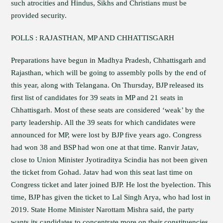
such atrocities and Hindus, Sikhs and Christians must be
provided security.
POLLS : RAJASTHAN, MP AND CHHATTISGARH
Preparations have begun in Madhya Pradesh, Chhattisgarh and
Rajasthan, which will be going to assembly polls by the end of
this year, along with Telangana. On Thursday, BJP released its
first list of candidates for 39 seats in MP and 21 seats in
Chhattisgarh. Most of these seats are considered ‘weak’ by the
party leadership. All the 39 seats for which candidates were
announced for MP, were lost by BJP five years ago. Congress
had won 38 and BSP had won one at that time. Ranvir Jatav,
close to Union Minister Jyotiraditya Scindia has not been given
the ticket from Gohad. Jatav had won this seat last time on
Congress ticket and later joined BJP. He lost the byelection. This
time, BJP has given the ticket to Lal Singh Arya, who had lost in
2019. State Home Minister Narottam Mishra said, the party
wants its candidates to concentrate more on their constituencies