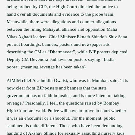
being probed by CID, the High Court directed the police to
hand over all documents and evidence to the probe team.
Meanwhile, there were allegations and counter-allegations
between the ruling Mahayuti alliance and opposition Maha
Vikas Aghadi leaders. Chief Minister Eknath Shinde’s Shiv Sena
put out hoardings, banners, posters and newspaper ads
describing the CM as “Dharmaveer”, while BJP posters depicted
Deputy CM Devendra Fadnavis on posters saying “Badla
poora” (meaning revenge has been taken).
AIMIM chief Asaduddin Owaisi, who was in Mumbai, said, ‘it is
now clear from BJP posters and banners that the state
government has no faith in justice, and is more intent on taking
revenge.’ Personally, I feel, the questions raised by Bombay
High Court are valid. Police will have to prove in court whether
it was an encounter or a shootout. For the moment, public
sentiment is quite different. Those who have been demanding
hanging of Akshay Shinde for sexually assaulting nursery kids,