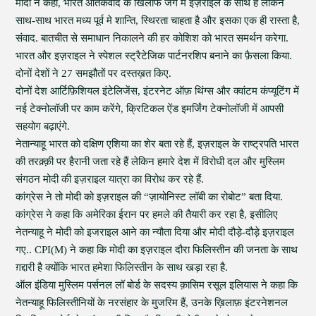
मोदी ने कहा, भारत आतंकवाद के खिलाफ जंग में इज़राइल के साथ है लेकिन
साथ-साथ भारत मध्य पूर्व मे शान्ति, स्थिरता चाहता है और इसका एक ही रास्ता है,
संवाद. बातचीत से समाधान निकालने की हर कोशिश को भारत समर्थन करेगा.
भारत और इज़राइल ने स्पेशल स्ट्रैटेजिक पार्टनरशिप बनाने का फ़ैसला किया.
दोनों देशों ने 27 समझौतों पर दस्तख़त किए.
दोनों देश आर्टिफ़िशियल इंटेलिजेंस, इंटरनेट ऑफ़ थिंग्स और क्वांटम कंप्यूटिंग में
नई टेक्नोलॉजी पर काम करेंगे, क्रिटिकल ऐंड इमर्जिंग टेक्नोलॉजी में आपसी
सहयोग बढ़ाएंगे.
नेतान्याहू भारत को दक्षिण एशिया का शेर बता रहे हैं, इज़राइल के राष्ट्रपति भारत
की तरक़्क़ी पर हैरानी जता रहे हैं लेकिन हमारे देश में विरोधी दल और मुस्लिम
संगठन मोदी की इज़राइल यात्रा का विरोध कर रहे हैं.
कांग्रेस ने तो मोदी को इज़राइल की “ज़ायोनिस्ट लॉबी का रोबोट” बता दिया.
कांग्रेस ने कहा कि अमेरिका ईरान पर हमले की तैयारी कर रहा है, इसीलिए
नेतन्याहू ने मोदी को इजराइल आने का न्यौता दिया और मोदी दौड़े-दौड़े इज़राइल
गए.. CPI(M) ने कहा कि मोदी का इज़राइल दौरा फिलिस्तीन की जनता के साथ
ग़द्दारी है क्योंकि भारत हमेशा फिलिस्तीन के साथ खड़ा रहा है.
ऑल इंडिया मुस्लिम पर्सनल लॉ बोर्ड के सदस्य क़ासिम रसूल इलियास ने कहा कि
नेतन्याहू फिलिस्तीनियों के नरसंहार के मुजरिम हैं, उनके ख़िलाफ़ इंटरनेशनल