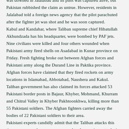
was downed in Jalalabad and its pilot was captured alive, but
Pakistan rubbished the claim as untrue. However, residents in
Jalalabad told a foreign news agency that the pilot parachuted
after the fighter jet was shot and he was soon captured.
Kabul and Kandahar, where Taliban supreme chief Hibatullah
Akhundzada has his headquarter, were bombed by PAF jets.
Nine civilians were killed and four others wounded when
Pakistani army fired shells on Asadabad in Kunar province on
Friday. Fresh fighting broke out between Afghan forces and
Pakistani army along the Durand Line in Paktika province.
Afghan forces have claimed that they fired rockets on army
locations in Islamabad, Abbotabad, Naushera and Kakul.
Taliban government has also claimed its forces attacked 53
Pakistani border posts in Bajaur, Khyber, Mohmand, Khurram
and Chitral Valley in Khyber Pakhtoonkhwa, killing more than
55 Pakistani soldiers. The Afghan fighters carried away the
bodies of 22 Pakistani soldiers to their area.
Pakistani experts candidly admit that the Taliban attacks this