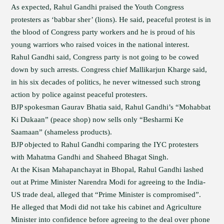
As expected, Rahul Gandhi praised the Youth Congress
protesters as ‘babbar sher’ (lions). He said, peaceful protest is in
the blood of Congress party workers and he is proud of his
young warriors who raised voices in the national interest.
Rahul Gandhi said, Congress party is not going to be cowed
down by such arrests. Congress chief Mallikarjun Kharge said,
in his six decades of politics, he never witnessed such strong
action by police against peaceful protesters.
BJP spokesman Gaurav Bhatia said, Rahul Gandhi’s “Mohabbat
Ki Dukaan” (peace shop) now sells only “Besharmi Ke
Saamaan” (shameless products).
BJP objected to Rahul Gandhi comparing the IYC protesters
with Mahatma Gandhi and Shaheed Bhagat Singh.
At the Kisan Mahapanchayat in Bhopal, Rahul Gandhi lashed
out at Prime Minister Narendra Modi for agreeing to the India-
US trade deal, alleged that “Prime Minister is compromised”.
He alleged that Modi did not take his cabinet and Agriculture
Minister into confidence before agreeing to the deal over phone