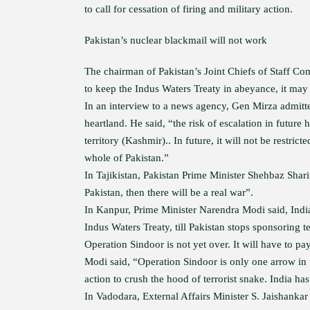
to call for cessation of firing and military action.
Pakistan’s nuclear blackmail will not work
The chairman of Pakistan’s Joint Chiefs of Staff Co
to keep the Indus Waters Treaty in abeyance, it may 
In an interview to a news agency, Gen Mirza admitt
heartland. He said, “the risk of escalation in future 
territory (Kashmir).. In future, it will not be restri
whole of Pakistan.”
In Tajikistan, Pakistan Prime Minister Shehbaz Sharif 
Pakistan, then there will be a real war”.
In Kanpur, Prime Minister Narendra Modi said, India 
Indus Waters Treaty, till Pakistan stops sponsoring 
Operation Sindoor is not yet over. It will have to pa
Modi said, “Operation Sindoor is only one arrow in t
action to crush the hood of terrorist snake. India has
In Vadodara, External Affairs Minister S. Jaishankar 