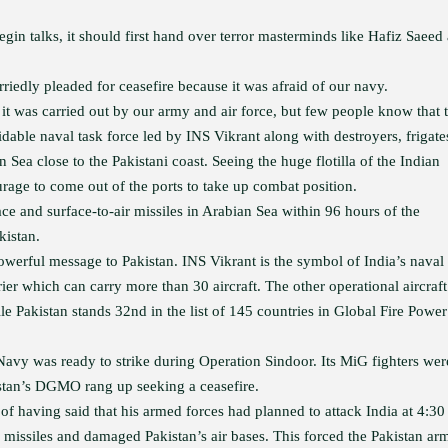
egin talks, it should first hand over terror masterminds like Hafiz Saeed
”
iedly pleaded for ceasefire because it was afraid of our navy.
t was carried out by our army and air force, but few people know that 
dable naval task force led by INS Vikrant along with destroyers, frigate
Sea close to the Pakistani coast. Seeing the huge flotilla of the Indian
age to come out of the ports to take up combat position.
ace and surface-to-air missiles in Arabian Sea within 96 hours of the
kistan.
werful message to Pakistan. INS Vikrant is the symbol of India’s naval
arrier which can carry more than 30 aircraft. The other operational aircraft
le Pakistan stands 32nd in the list of 145 countries in Global Fire Power
 Navy was ready to strike during Operation Sindoor. Its MiG fighters wer
stan’s DGMO rang up seeking a ceasefire.
of having said that his armed forces had planned to attack India at 4:30
 missiles and damaged Pakistan’s air bases. This forced the Pakistan ar