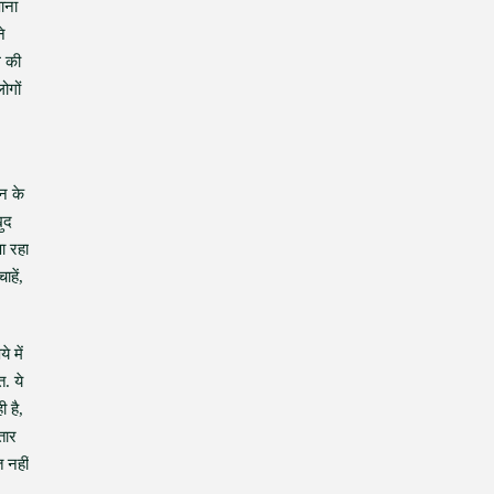
ाना
े
ग की
ोगों
ान के
़ुद
ा रहा
हें,
े में
. ये
ी है,
तार
 नहीं