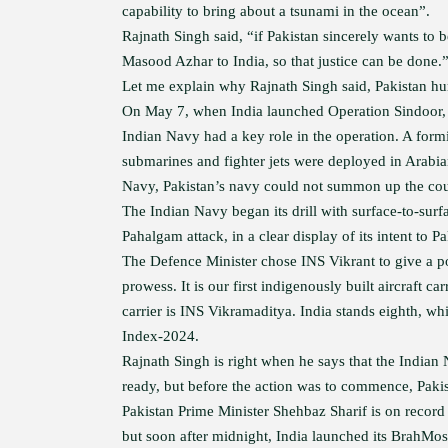
capability to bring about a tsunami in the ocean”.
Rajnath Singh said, “if Pakistan sincerely wants to b
Masood Azhar to India, so that justice can be done.
Let me explain why Rajnath Singh said, Pakistan hurr
On May 7, when India launched Operation Sindoor, i
Indian Navy had a key role in the operation. A formi
submarines and fighter jets were deployed in Arabian 
Navy, Pakistan’s navy could not summon up the cour
The Indian Navy began its drill with surface-to-surf
Pahalgam attack, in a clear display of its intent to Pa
The Defence Minister chose INS Vikrant to give a po
prowess. It is our first indigenously built aircraft c
carrier is INS Vikramaditya. India stands eighth, whi
Index-2024.
Rajnath Singh is right when he says that the Indian
ready, but before the action was to commence, Paki
Pakistan Prime Minister Shehbaz Sharif is on record 
but soon after midnight, India launched its BrahMos