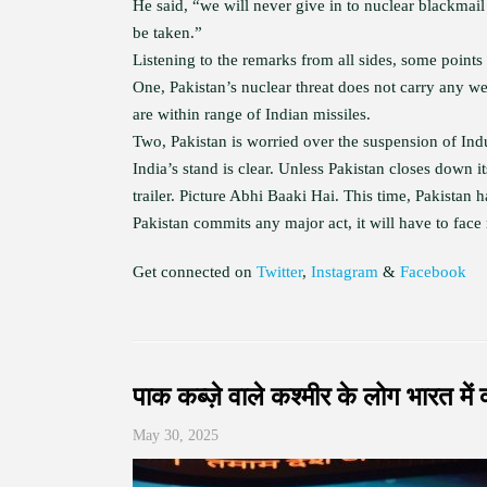
He said, “we will never give in to nuclear blackmail 
be taken.”
Listening to the remarks from all sides, some points 
One, Pakistan’s nuclear threat does not carry any wei
are within range of Indian missiles.
Two, Pakistan is worried over the suspension of Indu
India’s stand is clear. Unless Pakistan closes down i
trailer. Picture Abhi Baaki Hai. This time, Pakistan h
Pakistan commits any major act, it will have to face 
Get connected on
Twitter
,
Instagram
&
Facebook
पाक कब्ज़े वाले कश्मीर के लोग भारत में क
May 30, 2025