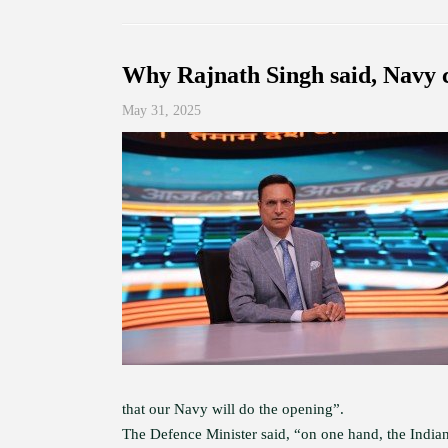
Why Rajnath Singh said, Navy c
May 31, 2025
that our Navy will do the opening”.
The Defence Minister said, “on one hand, the Indian N