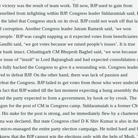
 victory was the result of team work. Till now, BJP used to gain from
benefited from infighting within BJP. Congress leader Siddaramiah said,
the label that Congress stuck on its rival. BJP could not wash off that la
 of corruption. Another Congress leader Jairam Ramesh said, ‘we won
 people.’ BJP was caught napping as it expected votes from beneficiaries
andhi said, ‘we got votes because we raised people’s issues’. It is true
ote bank intact. Chhattisgarh CM Bhupesh Baghel said, ‘we won because
he issue of “insult” to Lord Bajrangbali and had expected consolidation 
rs fully backed the Congress to give it a resounding win. Congress leade
d to defeat BJP. On the other hand, there was lack of passion and
feat the Congress. BJP failed to get votes from those who were undeci
a fact that BJP waited till the last moment expecting a hung assembly tha
 and the party expected to form a government, by hook or by crook. The
begun for the post of CM in Congress camp. Siddaramaiah is a former C
. His stake for the post is strong, and he immediately flew by a chartere
una was declared. But state Congress chief D K Shiv Kumar is also in th
 micro-managed the entire party election campaign. He toiled hard and 
 knew that the BJP cannot win the elections only with the help of Modi. 