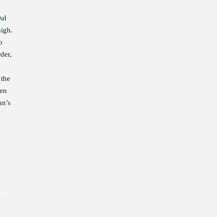
al
high.
o
der,
 the
een
an’s