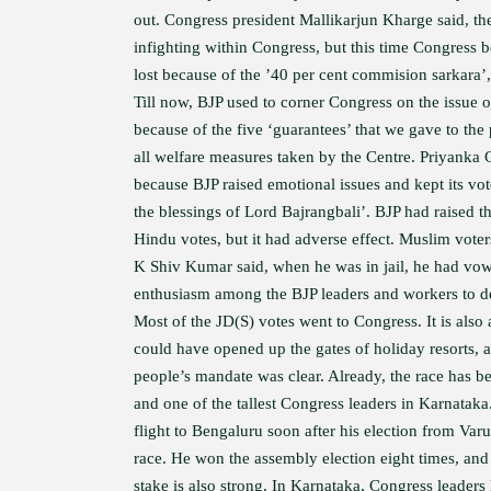
out. Congress president Mallikarjun Kharge said, the
infighting within Congress, but this time Congress 
lost because of the ’40 per cent commision sarkara’, 
Till now, BJP used to corner Congress on the issue
because of the five ‘guarantees’ that we gave to the
all welfare measures taken by the Centre. Priyanka G
because BJP raised emotional issues and kept its v
the blessings of Lord Bajrangbali’. BJP had raised t
Hindu votes, but it had adverse effect. Muslim vote
K Shiv Kumar said, when he was in jail, he had vowe
enthusiasm among the BJP leaders and workers to de
Most of the JD(S) votes went to Congress. It is also 
could have opened up the gates of holiday resorts,
people’s mandate was clear. Already, the race has 
and one of the tallest Congress leaders in Karnataka
flight to Bengaluru soon after his election from Var
race. He won the assembly election eight times, and
stake is also strong. In Karnataka, Congress leaders