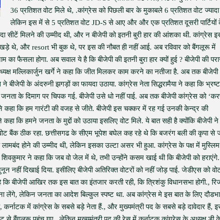
36 प्रतिशत वोट मिले थे, .कांग्रेस को पिछली बार के मुकाबले 6 प्रतिशत वोट ज्यादा
लेकिन इस में से 5 प्रतिशत वोट JD-S से आए और और एक प्रतिशत दूसरी पार्टियों 
यादा सीटें मिलने की उम्मीद थी, और न बीजेपी को इतनी बुरी हार की आंशका थी. कांग्रेस इ
खड़े थे, और resort भी बुक थे, पर इस की नौबत ही नहीं आई. अब रविवार को बैंगलूरू में
म का फैसला होगा. अब सवाल ये है कि बीजेपी की इतनी बुरा हार क्यों हुई ? बीजेपी की प
ेस अध्यक्ष मल्लिकार्जुन खर्गे ने कहा कि जीत मिलकर काम करने का नतीजा है. अब तक बीजेपी
ने बीजेपी के अंदरुनी झगड़ों का फायदा उठाया. कांग्रेस नेता सिद्धरामैया ने कहा कि भ्रष्
 जनता के दिमाग पर चिपक गई. बीजेपी उसे धो नहीं पाई. अब तक बीजेपी कांग्रेस को ‘कर
ने कहा कि हम गारंटी की वजह से जीते. बीजेपी इस चक्कर में रह गई उनकी केन्द्र की
धी ने कहा कि हमने जनता के मुद्दों को उठाया इसलिए वोट मिले. ये बात सही है क्योंकि बीजेपी ने
ोट बैंक ठीक रहा. छत्तीसगढ के सीएम भूपेश बघेल कह रहे थे कि बजरंग बली की कृपा से ज
के लामबंद होने की उम्मीद थी, लेकिन इसका उल्टा असर भी हुआ. कांग्रेस के पक्ष में मुस्लिम
वकुमार ने कहा कि जब वो जेल में थे, तभी उन्होंने कसम खाई थी कि बीजेपी को हराएंगे.
 जुनून नहीं दिखाई दिया. इसीलिए बीजेपी अतिरिक्त वोटरों को नहीं जोड़ पाई. जेडीएस को वोट
 कि बीजेपी आखिर तक इस बात का इंतजार करती रही, कि त्रिशंकु विधानसभा होगी., रिजॉ
 लेंगे, लेकिन जनता का आदेश बिल्कुल स्पष्ट था. अब कांग्रेस मे इस बात के लिए दौडभ
है, कर्नाटक में कांग्रेस के सबसे बड़े नेता हैं., और मुख्यमंत्री पद के सबसे बड़े दावेदार हैं,
ट से बैंगलुरू पहुंच गए.. लेकिन मुख्यमंत्री पद की रेस में कर्नाटक कांग्रेस के अध्यक्ष डी क