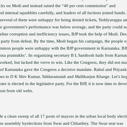
acks on Modi and instead raised the “40 per cent commission” and
nd internal squabbles carefully, and leaders of all factions joined hands
, several of them were unhappy for being denied tickets, Yeddyurappa a
te government’s performance was below average, and the party could n
deline corruption and inefficiency issues, BJP took the help of Modi. Des
e party from defeat. By the time, Modi began his campaign, the people o
ommon people were unhappy with the BJP government in Karnataka. BJ
na pramukhs’. Its organizing secretary B L Santhosh hails from Karna
 worked, but lacked the verve to win. Like the Congress, they did not m
ple of Karnataka gave the Congress a decisive mandate. Rahul and Priyank
so goes to D K Shiv Kumar, Siddaramaiah and Mallikarjun Kharge. Let’s ho
er is elected in the legislative party. For the BJP, it is now time to deve
out from old webs.
 a clean sweep of all 17 posts of mayors in the urban local body electi
 the assembly byelections from Swar and Chhanbey. The Swar seat was