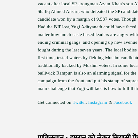
vacant after local SP strongman Azam Khan’s son Ab
Shafiq Ahmed Ansari, who defeated the SP candida
candidate won by a margin of 9.587 votes. Though th
Had the BJP lost, Yogi Adityanath could have faced 
matter how much caste based leaders are angry with
ending criminal gangs, and opening up new avenue of 
fought during the last seven years. The local bodies
first time, tested waters by fielding Muslim candi
traditionally backed by Muslim voters. In some local
bailiwick Rampur, is also an alarming signal for the p
campaign from the front and put his stamp of supre
main challenge that Yogi will face is how to fulfill t
Get connected on
Twitter
,
Instagram
&
Facebook
पाकिस्तान : इमरान को लेकर सियासी पें