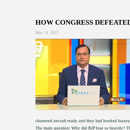
HOW CONGRESS DEFEATED
May 14, 2023
chartered aircraft ready and they had booked luxury 
The main question: Why did BJP lose so heavily? The 