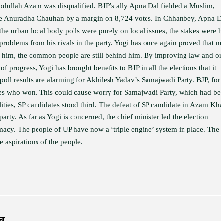
dullah Azam was disqualified. BJP’s ally Apna Dal fielded a Muslim,
te Anuradha Chauhan by a margin on 8,724 votes. In Chhanbey, Apna D
e urban local body polls were purely on local issues, the stakes were 
problems from his rivals in the party. Yogi has once again proved that n
 him, the common people are still behind him. By improving law and or
progress, Yogi has brought benefits to BJP in all the elections that it
 poll results are alarming for Akhilesh Yadav’s Samajwadi Party. BJP, for
dates who won. This could cause worry for Samajwadi Party, which had b
ities, SP candidates stood third. The defeat of SP candidate in Azam Kh
arty. As far as Yogi is concerned, the chief minister led the election
macy. The people of UP have now a ‘triple engine’ system in place. The
he aspirations of the people.
च