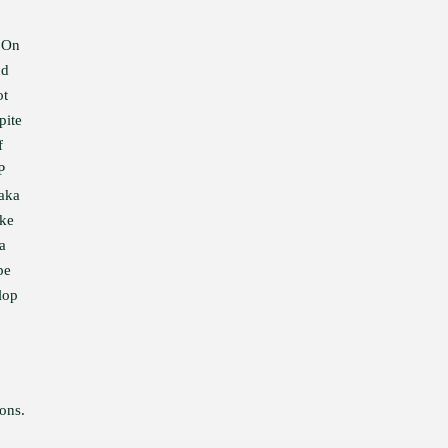
. On
nd
ot
pite
f
P
taka
ake
a
pe
lop
ons.