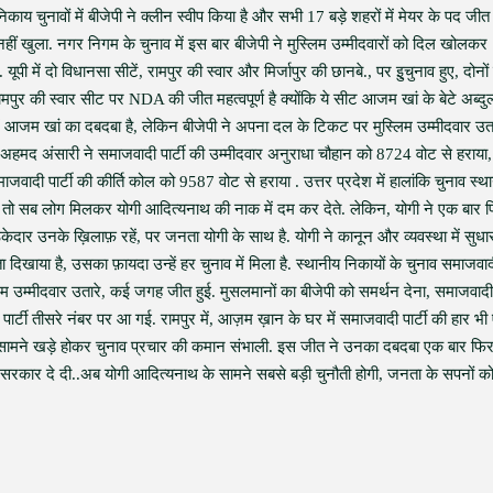
ाय चुनावों में बीजेपी ने क्लीन स्वीप किया है और सभी 17 बड़े शहरों में मेयर के पद जीत
नहीं खुला. नगर निगम के चुनाव में इस बार बीजेपी ने मुस्लिम उम्मीदवारों को दिल खोलकर
ूपी में दो विधानसा सीटें, रामपुर की स्वार और मिर्जापुर की छानबे., पर इुचुनाव हुए, दोनों 
ामपुर की स्वार सीट पर NDA की जीत महत्वपूर्ण है क्योंकि ये सीट आजम खां के बेटे अब्दुल
ं आजम खां का दबदबा है, लेकिन बीजेपी ने अपना दल के टिकट पर मुस्लिम उम्मीदवार उत
अहमद अंसारी ने समाजवादी पार्टी की उम्मीदवार अनुराधा चौहान को 8724 वोट से हराया,
ी पार्टी की कीर्ति कोल को 9587 वोट से हराया . उत्तर प्रदेश में हालांकि चुनाव स्थ
ी, तो सब लोग मिलकर योगी आदित्यनाथ की नाक में दम कर देते. लेकिन, योगी ने एक बार 
ेकेदार उनके ख़िलाफ़ रहें, पर जनता योगी के साथ है. योगी ने कानून और व्यवस्था में सुधा
ता दिखाया है, उसका फ़ायदा उन्हें हर चुनाव में मिला है. स्थानीय निकायों के चुनाव समाजवा
ुस्लिम उम्मीदवार उतारे, कई जगह जीत हुई. मुसलमानों का बीजेपी को समर्थन देना, समाजवादी प
 पार्टी तीसरे नंबर पर आ गई. रामपुर में, आज़म ख़ान के घर में समाजवादी पार्टी की हार भ
ुल सामने खड़े होकर चुनाव प्रचार की कमान संभाली. इस जीत ने उनका दबदबा एक बार फि
कार दे दी..अब योगी आदित्यनाथ के सामने सबसे बड़ी चुनौती होगी, जनता के सपनों को 