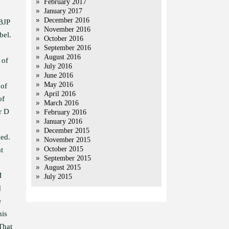
February 2017
January 2017
December 2016
 BJP
November 2016
bel.
October 2016
September 2016
August 2016
 of
July 2016
June 2016
May 2016
 of
April 2016
of
March 2016
r D
February 2016
January 2016
December 2015
ded.
November 2015
October 2015
t
September 2015
August 2015
M
July 2015
d
e
his
That