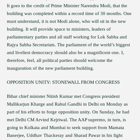
It goes to the credit of Prime Minister Narendra Modi, that the
building was completed within a record time of 30 months. One
must understand, it is not Modi alone, who will sit in the new
building. It will provide space to ministers, leaders of
parliamentary parties and all staff working for Lok Sabha and
Rajya Sabha Secretariats. The parliament of the world’s biggest
and liveliest democracy should also be a magnificent one. I,
therefore, feel, all political parties should welcome the
inauguration of the new parliament building.
OPPOSITION UNITY: STONEWALL FROM CONGRESS
Bihar chief minister Nitish Kumar met Congress president
Mallikarjun Kharge and Rahul Gandhi in Delhi on Monday as
part of his efforts to forge opposition unity. On Sunday, he had
met Delhi CM Arvind Kejriwal. The AAP supremo, in turn, is
going to Kolkata and Mumbai to seek support from Mamata
Banerjee, Uddhav Thackeray and Sharad Pawar in his fight