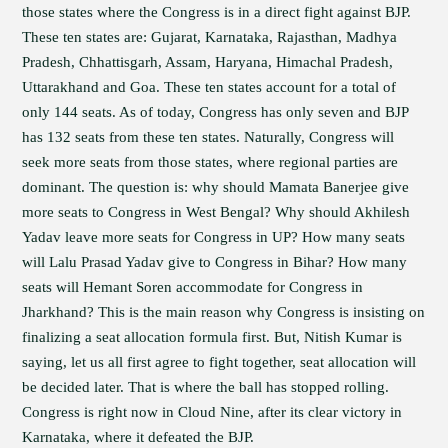
those states where the Congress is in a direct fight against BJP.
These ten states are: Gujarat, Karnataka, Rajasthan, Madhya
Pradesh, Chhattisgarh, Assam, Haryana, Himachal Pradesh,
Uttarakhand and Goa. These ten states account for a total of
only 144 seats. As of today, Congress has only seven and BJP
has 132 seats from these ten states. Naturally, Congress will
seek more seats from those states, where regional parties are
dominant. The question is: why should Mamata Banerjee give
more seats to Congress in West Bengal? Why should Akhilesh
Yadav leave more seats for Congress in UP? How many seats
will Lalu Prasad Yadav give to Congress in Bihar? How many
seats will Hemant Soren accommodate for Congress in
Jharkhand? This is the main reason why Congress is insisting on
finalizing a seat allocation formula first. But, Nitish Kumar is
saying, let us all first agree to fight together, seat allocation will
be decided later. That is where the ball has stopped rolling.
Congress is right now in Cloud Nine, after its clear victory in
Karnataka, where it defeated the BJP.