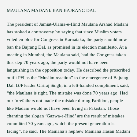
MAULANA MADANI: BAN BAJRANG DAL
The president of Jamiat-Ulama-e-Hind Maulana Arshad Madani
has stoked a controversy by saying that since Muslim voters
voted en bloc for Congress in Karnataka, the party should now
ban the Bajrang Dal, as promised in its election manifesto. At a
meeting in Mumbai, the Maulana said, had the Congress taken
this step 70 years ago, the party would not have been
languishing in the opposition today. He described the proscribed
outfit PFI as the “Muslim reaction” to the emergence of Bajrang
Dal. BJP leader Giriraj Singh, in a left-handed compliment, said,
“the Maulana is right. The mistake was done 70 years ago. Had
our forefathers not made the mistake during Partition, people
like Madani would not have been living in Pakistan. Those
chanting the slogan ‘Gazwa-e-Hind’ are the result of mistakes
committed 70 years ago, which the present generation is
facing”, he said. The Maulana’s nephew Maulana Hasan Madani