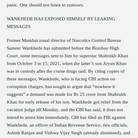
panic. One should not listen to rumours.
WANKHEDE HAS EXPOSED HIMSELF BY LEAKING
MESSAGES
Former Mumbai zonal director of Narcotics Control Bureau
Sameer Wankhede has submitted before the Bombay High
Court, some messages sent to him by superstar Shahrukh Khan
from October 3 to 15, 2021, when the latter’s son Aryan Khan
was in custody after the cruise drugs raid. By citing copies of
these messages, Wankhede, who is facing CBI action on
corruption charges, has sought to argue that “nowhere it
suggests” a demand was made for Rs 25 crore from Shahrukh
Khan for early release of his son. Wankhede got relief from the
vacation judge till Monday, and the CBI has said, it does not
intend to arrest him immediately. CBI has filed an FIR against
Wankhede, an officer of Indian Revenue Service, two officials,
Ashish Ranjan and Vishwa Vijay Singh (already dismissed), and