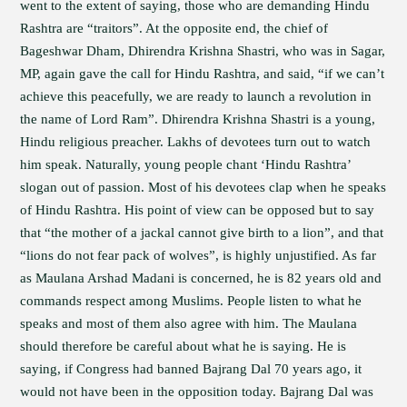
went to the extent of saying, those who are demanding Hindu
Rashtra are “traitors”. At the opposite end, the chief of
Bageshwar Dham, Dhirendra Krishna Shastri, who was in Sagar,
MP, again gave the call for Hindu Rashtra, and said, “if we can’t
achieve this peacefully, we are ready to launch a revolution in
the name of Lord Ram”. Dhirendra Krishna Shastri is a young,
Hindu religious preacher. Lakhs of devotees turn out to watch
him speak. Naturally, young people chant ‘Hindu Rashtra’
slogan out of passion. Most of his devotees clap when he speaks
of Hindu Rashtra. His point of view can be opposed but to say
that “the mother of a jackal cannot give birth to a lion”, and that
“lions do not fear pack of wolves”, is highly unjustified. As far
as Maulana Arshad Madani is concerned, he is 82 years old and
commands respect among Muslims. People listen to what he
speaks and most of them also agree with him. The Maulana
should therefore be careful about what he is saying. He is
saying, if Congress had banned Bajrang Dal 70 years ago, it
would not have been in the opposition today. Bajrang Dal was