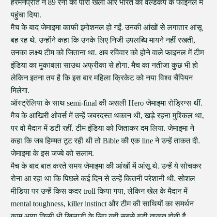
हरमनप्रीत ने 89 रनों की पारी खेली और भारत का वर्ल्डकप के फाइनल में
पहुंचा दिया.
मैच के बाद जेमाइमा काफी इमोशनल हो गईं. उनकी आंखों से लगातार आंसू
बह रह थे. उन्होंने कहा कि उनके लिए निजी उपलब्धि मायने नहीं रखती,
उनका लक्ष्य टीम को जिताना था. अब रविवार को होने वाले फाइनल में टीम
इंडिया का मुकाबला साउथ अफ्रीका से होगा. मैच का नतीजा कुछ भी हो
लेकिन इतना तय है कि इस बार महिला क्रिकेट को नया विश्व चैंपियन
मिलेगा.
ऑस्ट्रेलिया के साथ semi-final की असली Hero जेमाइमा रोड्रिग्स थीं.
मैच के आखिरी ओवर्स में उन्हें जबरदस्त थकान थी, खड़े रहना मुश्किल था,
पर वो मैदान में डटी रहीं. टीम इंडिया को जिताकर दम लिया. जेमाइमा ने
कहा कि जब हिम्मत टूट रही थी तो Bible की एक line ने उन्हें ताकत दी.
जेमाइमा के इस जज्बे को सलाम.
मैच के बाद बात करते समय जेमाइमा की आंखों में आंसू थे. उन्हें ये सोचकर
रोना आ रहा था कि पिछले कई दिन से उन्हें कितनी परेशानी थी. सोशल
मीडिया पर उन्हें किस कदर troll किया गया, लेकिन खेल के मैदान में
mental toughness, killer instinct और टीम की साथियों का समर्थन
काम आया.किसी भी खिलाड़ी के लिए यही सबसे बड़ी ताकत होती है.