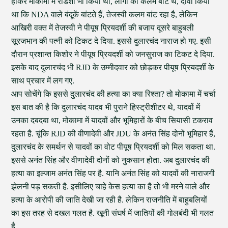
होकर मोकामा में रोडशो भी किया था, लोगों को कलम बांटे थे, दावा किया
था कि NDA वाले बंदूकें बांटते हैं, तेजस्वी कलम बांट रहा है, लेकिन
आखिरी वक्त में तेजस्वी ने पीयूष प्रियदर्शी की बजाय दूसरे बाहुबली
सूरजभान की पत्नी को टिकट दे दिया. इससे दुलारचंद नाराज हो गए. इसी
दौरान प्रशान्त किशोर ने पीयूष प्रियदर्शी को जनसुराज का टिकट दे दिया.
इसके बाद दुलारचंद भी RJD के उम्मीदवार को छोड़कर पीयूष प्रियदर्शी के
साथ प्रचार में लग गए.
आप सोचेंगे कि इससे दुलारचंद की हत्या का क्या रिश्ता? तो मोकामा में चर्चा
इस बात की है कि दुलारचंद यादव भी पुराने हिस्ट्रीशीटर थे, यादवों में
उनका दबदबा था, मोकामा में यादवों और भूमिहारों के बीच सियासी टकराव
रहता है. चूंकि RJD की वीणादेवी और JDU के अनंत सिंह दोनों भूमिहार हैं,
दुलारचंद के समर्थन से यादवों का वोट पीयूष प्रियदर्शी को मिल सकता था.
इससे अनंत सिंह और वीणादेवी दोनों को नुकसान होता. अब दुलारचंद की
हत्या का इल्जाम अनंत सिंह पर है. यानि अनंत सिंह को यादवों की नाराजगी
झेलनी पड़ सकती है. इसीलिए चाहे केस हत्या का है तो भी मरने वाले और
हत्या के आरोपी की जाति देखी जा रही है. लेकिन राजनीति में बाहुबलियों
का इस तरह से दखल गलत है. खूनी संघर्ष में जातियों की गोलबंदी भी गलत
है..