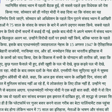
नवनिर्मित संसद भवन में पहली बैठक हुई, तो सबसे पहले इस विधेयक को पेश
किया गया. सोमवार को ही नरेंद्र मोदी ने कह दिया था कि संसद का यह
िर्णय लिये जाएंगे. सोमवार को अधिवेशन के पहले दिन पुराने संसद भवन में आखिरी
ेताओं ने 75 साल के संसद के सफर के बारे में अपने उद्गार व्यक्त किये. सबसे पहले
े लिये दोनों सदनों में बधाई दी गई. इसके बाद मोदी ने अपने भाषण में संसद भवन
ख बिलकुल अलग था. उन्होंने विरोधी दलों पर हमले नहीं किये, बल्कि भारत के पहले
ज़िक्र किया. इसके बाद प्रधानमंत्री जवाहरलाल नेहरू के 15 अगस्त 1947 के ऐतिहासि
 बिहारी वाजपेयी, नरसिम्हा राव, और डॉ. मनमोहन सिंह का भारतीय इतिहास में
ं के कामों को याद किया, देश के विकास में सभी के योगदान की तारीफ की, कहा कि
ुए, कुछ गलत फैसले भी हुए, हंसी खुशी के पल भी देखे, कुछ कड़वे पल भी देखे,
रहा. मोदी के बाद तमाम दलों के नेता बोले. एनसीपी नेता सुप्रिया सुले ने सुषमा
द्दीन ओवैसी भी बोले. कहा, कि आज इस संसद भवन के आख़िरी दिन, संसद की
में मुस्लिम सांसद नहीं आ रहे हैं, ये लोकतंत्र के लिए ठीक नहीं है. उन्होंने नए
े बदलाव आएगा. प्रधानमंत्री नरेन्द्र मोदी ने एक बड़ी बात कही. मोदी ने वो दिन
ा कि जब वो पहली बार सांसद बनकर इस इमारत में दाखिल हुए, तो श्रद्धा से उनका स
ही है कि प्लेटफॉर्म पर गुजर बसर करने वाला गरीब का बेटा पार्लियामेंट तक पहुंचा
मकाज बंद होगा लेकिन भवन में 75 साल का इतिहास, नेताओं के भाषण और संसद की