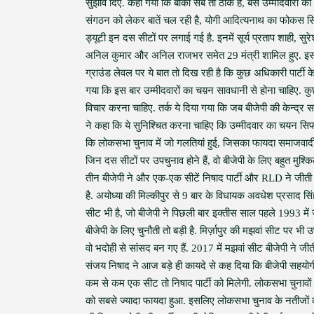
सुझाव दिए. कहा गया कि बाकी सब तो ठीक है, बस उम्मीदवारों 
संगठन को लेकर बातें चल रही है, योगी आदित्यनाथ का फोकस सिर्
ड्यूटी इन दस सीटों पर लगाई गई है. इनमें सूर्य प्रताप शाही, सु
अनिल कुमार और अनिल राजभर समेत 29 मंत्री शामिल हुए. इस मीटि
ग्राउंड लेवल पर ये बात तो दिख रही है कि कुछ अधिकारी पार्टी क
गया कि इस बार उम्मीदवारों का चय़न सावधानी से होना चाहिए. कुछ
विचार करना चाहिए. तर्क ये दिया गया कि जब बीजेपी की केन्द्र सरकार
ने कहा कि ये सुनिश्चित करना चाहिए कि उम्मीदवार का चयन सिफा
कि लोकसभा चुनाव में जो गलतियां हुई, जिसका फायदा समाजवादी प
जिन दस सीटों पर उपचुनाव होने हैं, वो बीजेपी के लिए बहुत मुश्किल सी
तीन बीजेपी ने और एक-एक सीटें निषाद पार्टी और RLD ने जीती 
है. अयोध्या की मिल्कीपुर से 9 बार के विधायक अवधेश प्रसाद सिं
सीट भी है, जो बीजेपी ने पिछली बार इक्तीस साल पहले 1993 में ज
बीजेपी के लिए चुनौती तो बड़ी है. मिर्ज़ापुर की मझवां सीट पर भी 
वो भदोही से सांसद बन गए हैं. 2017 में मझवां सीट बीजेपी ने जीत
संजय निषाद ने आज बड़े ही कायदे से कह दिया कि बीजेपी सहयोग
कम से कम एक सीट तो निषाद पार्टी को मिलेगी. लोकसभा चुनावों 
को सबसे ज्यादा फायदा हुआ. इसलिए लोकसभा चुनाव के नतीजों का 