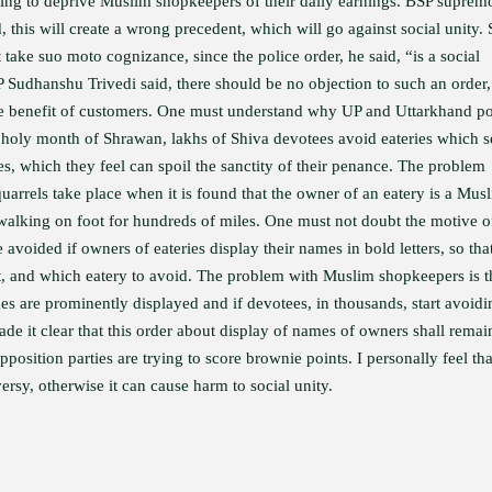
ing to deprive Muslim shopkeepers of their daily earnings. BSP suprem
 this will create a wrong precedent, which will go against social unity. 
ake suo moto cognizance, since the police order, he said, “is a social
P Sudhanshu Trivedi said, there should be no objection to such an order
he benefit of customers. One must understand why UP and Uttarkhand po
 holy month of Shrawan, lakhs of Shiva devotees avoid eateries which s
, which they feel can spoil the sanctity of their penance. The problem
quarrels take place when it is found that the owner of an eatery is a Mus
walking on foot for hundreds of miles. One must not doubt the motive o
e avoided if owners of eateries display their names in bold letters, so tha
t, and which eatery to avoid. The problem with Muslim shopkeepers is t
ames are prominently displayed and if devotees, in thousands, start avoidi
ade it clear that this order about display of names of owners shall remai
pposition parties are trying to score brownie points. I personally feel that
versy, otherwise it can cause harm to social unity.