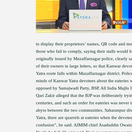
to display their proprietors’ names, QR code and mo
those who fail to comply, saying their stalls would
originally issued by Muzaffarnagar police, clearly sa
of their owners in large letters, so that Kanwar de
Yatra route falls within Muzaffarnagar district. Polic
minds of Kanwar Yatra devotees about the eateries 
opposed by Samajwadi Party, BSP, All India Majlis 
Qari Zakir alleged that the BJP was deliberately try
centuries, and such an order for eateries was never 
abyss between the two communities. Saharanpur div
Yatra, there are quarrels at eateries when the devote
confusion”, he said. AIMIM chief Asaduddin Owaisi w