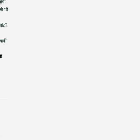
योगी
को भी
ीटों
वादी
पी
d