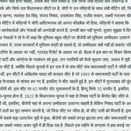
का चयन सही होना चाहिए, उसके बाद जीत पक्की है. एक तरफ जहां दिल्ली और लखनऊ में
फ और सिर्फ दस विधानसभा सीटों पर है. योगी ने उन मंत्रियों के साथ लंबी मीटिंग की, 
रेश खन्ना, स्वतंत्र देव सिंह, संजय निषाद, दयाशंकर सिंह, राजीव सचान, लक्ष्मी नारायण चौ
ंग में मंत्रियों ने योगी आदित्यनाथ को अपना फीडबैक भी दिया. मंत्रियों ने बताया कि
े कार्यकर्ताओं और नेताओं की अनदेखी करते हैं, उनकी बात नहीं सुनते. दूसरा सुझाव ये दि
 नेताओं ने तो ये भी कहा कि मुस्लिम बहुल सीटों पर बीजेपी को मुस्लिम उम्मीदवार उतारने
 में, राज्य सरकारों में मुस्लिम मंत्री हो सकते हैं, तो उम्मीदवार क्यों नहीं हो सकते? मंत्
रिश के आधार पर नहीं, ग्राउंड रिपोर्ट के आधार पर हो. बैठक मे इस बात पर विचार किय
ार्टी और कांग्रेस के गठबंधन को हुआ, उन गलतियों को कैसे सुधारा जाए. असल में यूपी म
टें हैं. क्योंकि पिछले चुनावों में इन दस में से पांच सीटें पांच समाजवादी पार्टी ने जीतीं थी
थीं. इन सीटों में अखिलेश यादव की करहल सीट है जो 1993 से समाजवादी पार्टी के पास 
ह फैजाबाद से सांसद बन गए हैं, इसलिए ये सीट खाली हुई है. इन सीटों में मुरादाबाद की कु
ीती थी. इस सीट पर 65 परसेंट वोट मुसलमानों के हैं, हिन्दू सिर्फ 35 परसेंट है. इसलिए
उप-चुनाव होना हैं. 2022 के विधानसभा चुनाव में यहां से निषाद पार्टी के विनोद बिंद जीते थे
ी थी, इसलिए, बीजेपी यहां से अपना उम्मीदवार उतारना चाहती है लेकिन निषाद पार्टी के अध्
ी दलों का पूरा सम्मान करती है, जो जिस सीट पर जीता हो, वो सीट उसी को मिलती है. इ
में सबसे बड़ा उलटफेर यूपी में हुआ, बीजेपी को सबसे तगड़ा झटका लगा और समाजवादी पार्
सबसे ज्यादा असर यूपी में ही दिख रहा है .पिछले एक महीने से लगातार ये हवा बनाई जा 