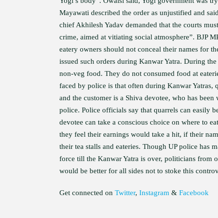
Yogi’s body”. Owaisi said, Yogi government was try
Mayawati described the order as unjustified and said,
chief Akhilesh Yadav demanded that the courts must t
crime, aimed at vitiating social atmosphere”. BJP M
eatery owners should not conceal their names for t
issued such orders during Kanwar Yatra. During the
non-veg food. They do not consumed food at eateries
faced by police is that often during Kanwar Yatras, 
and the customer is a Shiva devotee, who has been 
police. Police officials say that quarrels can easily b
devotee can take a conscious choice on where to ea
they feel their earnings would take a hit, if their n
their tea stalls and eateries. Though UP police has m
force till the Kanwar Yatra is over, politicians from o
would be better for all sides not to stoke this contro
Get connected on
Twitter
,
Instagram
&
Facebook