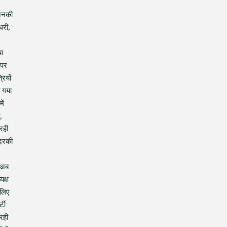
जिनकी
धरी,
या
 पर
रियों
ा गया
ें
,
रही
ंदरकी
. अब
यक्ष
सलिए
टी
रही