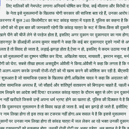
लिए मालिकों की नेमप्लेट लगाना अनिवार्य घोषित कर दिया. कई मौलाना और विरोधी द
के नेता इसे मुसलमानों के खिलाफ योगी सरकार की साजिश बता रहे हैं, उनका आरोप 
्फरनगर में कुल 240 किलोमीटर का रूट कांवड़ यात्रा में पड़ता है. पुलिस का कहना है क
ोगों को भी इस बात की जानकारी रहेगी कि कांवड़ यात्रा के रूट में किस-किस की दुकानें 
 से खाने पीने की चीजें लेने से परहेज होता है, इसलिए अगर दुकान पर दुकानदार का नाम होगा
ी. सहारनपुर के डीआईजी अजय कुमार साहनी ने कहा कि कई बार दुकानदार दूसरे नामों से 
ा है तो विवाद हो जाता है, लड़ाई-झगड़ा होता है,ऐसा न हो, इसलिए ये कदम उठाया गया है
्यनाथ को मुसलमानों का दुश्मन घोषित कर दिया. अखिलेश यादव, मायावती , इमरान मसूद, म
ोगी को घेरा. सबसे तीखा हमला असदुद्दीन ओवैसी ने किया.ओवैसी ने कहा कि लगता है कि य
 को अलग-थलग करके उनकी रोजी-रोटी को भी खत्म करने की कोशिश कर रही है. बीएसपी
रा की शुरूआत है जो सामाजिक एकता के खिलाफ होगी.अखिलेश यादव ने कहा कि अदालत को
श सामाजिक अपराध हैं, जो सौहार्द और शांतिपूर्ण वातावरण को बिगाड़ना चाहते हैं. पहली 
नाम लिखने का आदेश क्यों दिया? दरअसल कांवड़ यात्रा के दौरान बहुत से लोग उन दुकानों 
न नहीं खरीदते जिससे उन्हें अपना धर्म भ्रष्ट होने का खतरा हो. पुलिस की दिक्कत ये है 
ि दुकानदार मुसलमान है तो विवाद खड़ा हो जाता है. कई बार झगड़े हो जाते हैं. इसीलिए
 पर नाम लिखा होगा तो इस तरह का टकराव नहीं होगा.अब सवाल ये है कि इससे मुसलमान
 दुकानों पर उनका नाम लिखा होगा तो कांवड यात्रा में जल लेकर आ रहे भक्त उनकी दुकान
मुस्लिम दुकानदारों को नुकसान होगा, उनकी रोजी रोटी पर असर पड़ेगा. अब सवाल ये है कि क