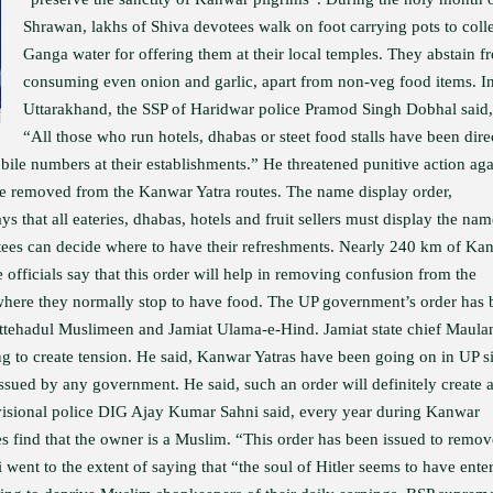
Shrawan, lakhs of Shiva devotees walk on foot carrying pots to coll
Ganga water for offering them at their local temples. They abstain f
consuming even onion and garlic, apart from non-veg food items. I
Uttarakhand, the SSP of Haridwar police Pramod Singh Dobhal said,
“All those who run hotels, dhabas or steet food stalls have been dire
bile numbers at their establishments.” He threatened punitive action aga
 be removed from the Kanwar Yatra routes. The name display order,
ys that all eateries, dhabas, hotels and fruit sellers must display the nam
votees can decide where to have their refreshments. Nearly 240 km of Ka
e officials say that this order will help in removing confusion from the
where they normally stop to have food. The UP government’s order has 
Ittehadul Muslimeen and Jamiat Ulama-e-Hind. Jamiat state chief Maula
ing to create tension. He said, Kanwar Yatras have been going on in UP s
issued by any government. He said, such an order will definitely create 
isional police DIG Ajay Kumar Sahni said, every year during Kanwar
es find that the owner is a Muslim. “This order has been issued to remov
ent to the extent of saying that “the soul of Hitler seems to have ente