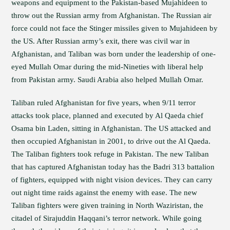
weapons and equipment to the Pakistan-based Mujahideen to
throw out the Russian army from Afghanistan. The Russian air
force could not face the Stinger missiles given to Mujahideen by
the US. After Russian army’s exit, there was civil war in
Afghanistan, and Taliban was born under the leadership of one-
eyed Mullah Omar during the mid-Nineties with liberal help
from Pakistan army. Saudi Arabia also helped Mullah Omar.
Taliban ruled Afghanistan for five years, when 9/11 terror
attacks took place, planned and executed by Al Qaeda chief
Osama bin Laden, sitting in Afghanistan. The US attacked and
then occupied Afghanistan in 2001, to drive out the Al Qaeda.
The Taliban fighters took refuge in Pakistan. The new Taliban
that has captured Afghanistan today has the Badri 313 battalion
of fighters, equipped with night vision devices. They can carry
out night time raids against the enemy with ease. The new
Taliban fighters were given training in North Waziristan, the
citadel of Sirajuddin Haqqani’s terror network. While going