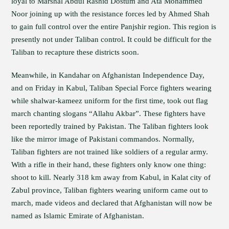
loyal to Marshal Abdul Rashid Dostum and Ata Mohammed
Noor joining up with the resistance forces led by Ahmed Shah
to gain full control over the entire Panjshir region. This region is
presently not under Taliban control. It could be difficult for the
Taliban to recapture these districts soon.
Meanwhile, in Kandahar on Afghanistan Independence Day,
and on Friday in Kabul, Taliban Special Force fighters wearing
while shalwar-kameez uniform for the first time, took out flag
march chanting slogans “Allahu Akbar”. These fighters have
been reportedly trained by Pakistan. The Taliban fighters look
like the mirror image of Pakistani commandos. Normally,
Taliban fighters are not trained like soldiers of a regular army.
With a rifle in their hand, these fighters only know one thing:
shoot to kill. Nearly 318 km away from Kabul, in Kalat city of
Zabul province, Taliban fighters wearing uniform came out to
march, made videos and declared that Afghanistan will now be
named as Islamic Emirate of Afghanistan.