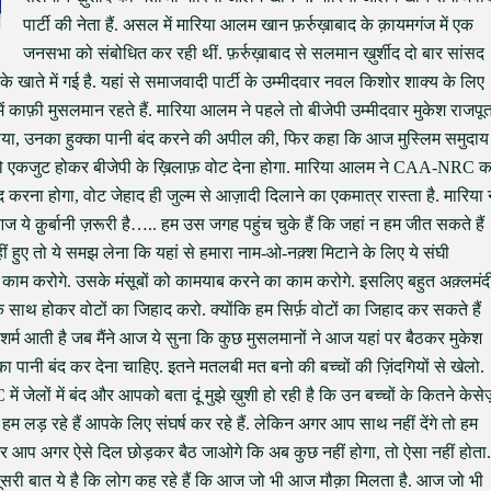
पार्टी की नेता हैं. असल में मारिया आलम खान फ़र्रुख़ाबाद के क़ायमगंज में एक
जनसभा को संबोधित कर रही थीं. फ़र्रुख़ाबाद से सलमान ख़ुर्शीद दो बार सांसद
के खाते में गई है. यहां से समाजवादी पार्टी के उम्मीदवार नवल किशोर शाक्य के लिए
ें काफ़ी मुसलमान रहते हैं. मारिया आलम ने पहले तो बीजेपी उम्मीदवार मुकेश राजपू
ार बताया, उनका हुक्का पानी बंद करने की अपील की, फिर कहा कि आज मुस्लिम समुदाय
नों को एकजुट होकर बीजेपी के ख़िलाफ़ वोट देना होगा. मारिया आलम ने CAA-NRC क
 करना होगा, वोट जेहाद ही जुल्म से आज़ादी दिलाने का एकमात्र रास्ता है. मारिया 
ये क़ुर्बानी ज़रूरी है….. हम उस जगह पहुंच चुके हैं कि जहां न हम जीत सकते हैं
ए तो ये समझ लेना कि यहां से हमारा नाम-ओ-नक़्श मिटाने के लिए ये संघी
म करोगे. उसके मंसूबों को कामयाब करने का काम करोगे. इसलिए बहुत अक़्लमंद
 साथ होकर वोटों का जिहाद करो. क्योंकि हम सिर्फ़ वोटों का जिहाद कर सकते हैं
्म आती है जब मैंने आज ये सुना कि कुछ मुसलमानों ने आज यहां पर बैठकर मुकेश
 पानी बंद कर देना चाहिए. इतने मतलबी मत बनो की बच्चों की ज़िंदगियों से खेलो.
जेलों में बंद और आपको बता दूं मुझे ख़ुशी हो रही है कि उन बच्चों के कितने केसेज
है. हम लड़ रहे हैं आपके लिए संघर्ष कर रहे हैं. लेकिन अगर आप साथ नहीं देंगे तो हम
र आप अगर ऐसे दिल छोड़कर बैठ जाओगे कि अब कुछ नहीं होगा, तो ऐसा नहीं होता.
े. दूसरी बात ये है कि लोग कह रहे हैं कि आज जो भी आज मौक़ा मिलता है. आज जो भी