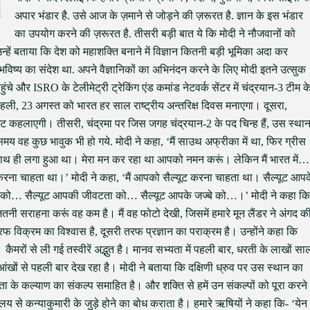
अपार भंडार है. उसे आज के ज़माने से जोड़ने की ज़रूरत है. ज्ञान के इस भंडार
का उपयोग करने की ज़रूरत है. तीसरी बड़ी बात ये कि मोदी ने नौजवानों को
 उन्हें बताया कि देश को महाशक्ति बनाने में विज्ञान कितनी बड़ी भूमिका अदा कर
भविष्य का संदेश था. अपने वैज्ञानिकों का अभिनंदन करने के लिए मोदी इतने उत्सुक
हुंचे और ISRO के टेलीमेट्री ट्रेकिंग एंड कमांड नेटवर्क सेंटर में चंद्रयान-3 टीम क
 – पहली, 23 अगस्त को भारत हर साल राष्ट्रीय अन्तरिक्ष दिवस मनाएगा। दूसरा,
ंट कहलाएगी। तीसरी, चंद्रमा पर जिस जगह चंद्रयान-2 के पद चिन्ह हैं, उस स्था
समय वह कुछ भावुक भी हो गये. मोदी ने कहा, ‘मैं साउथ अफ्रीका में था, फिर ग्रीस
े साथ ही लगा हुआ था। मेरा मन कर रहा था आपको नमन करूं। लेकिन मैं भारत में…
न करना चाहता था।’ मोदी ने कहा, ‘मैं आपको सैल्यूट करना चाहता था। सैल्यूट आपक
गन को… सैल्यूट आपकी जीवटता को… सैल्यूट आपके जज्बे को…।’ मोदी ने कहा कि
ी सराहना करूं वह कम है। मैं वह फोटो देखी, जिसमें हमारे मून लैंडर ने अंगद क
 विक्रम का विश्वास है, दूसरी तरफ प्रज्ञान का पराक्रम है। उन्होंने कहा कि
। कैमरों से ली गई तस्वीरें अद्भुत है। मानव सभ्यता में पहली बार, धरती के लाखों सा
खों से पहली बार देख रहा है। मोदी ने बताया कि दक्षिणी ध्रुव पर उस स्थान का
नवता के कल्याण का संकल्प समाहित है। और शक्ति से हमें उन संकल्पों को पूरा करने
लय से कन्याकुमारी के जुड़े होने का बोध कराता है। हमारे ऋषियों ने कहा कि- ‘येन