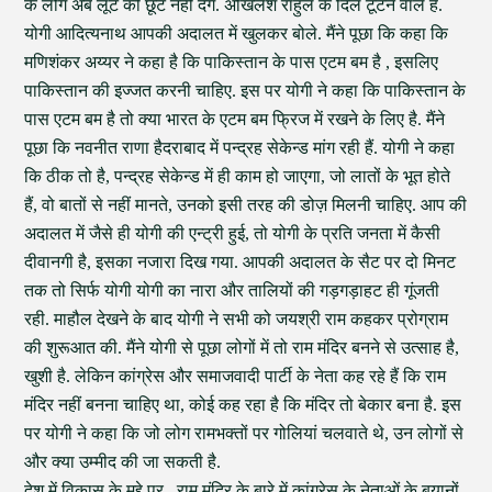
के लोग अब लूट की छूट नहीं देंगे. अखिलेश राहुल के दिल टूटने वाले हैं.
योगी आदित्यनाथ आपकी अदालत में खुलकर बोले. मैंने पूछा कि कहा कि
मणिशंकर अय्यर ने कहा है कि पाकिस्तान के पास एटम बम है , इसलिए
पाकिस्तान की इज्जत करनी चाहिए. इस पर योगी ने कहा कि पाकिस्तान के
पास एटम बम है तो क्या भारत के एटम बम फ्रिज में रखने के लिए है. मैंने
पूछा कि नवनीत राणा हैदराबाद में पन्द्रह सेकेन्ड मांग रही हैं. योगी ने कहा
कि ठीक तो है, पन्द्रह सेकेन्ड में ही काम हो जाएगा, जो लातों के भूत होते
हैं, वो बातों से नहीं मानते, उनको इसी तरह की डोज़ मिलनी चाहिए. आप की
अदालत में जैसे ही योगी की एन्ट्री हुई, तो योगी के प्रति जनता में कैसी
दीवानगी है, इसका नजारा दिख गया. आपकी अदालत के सैट पर दो मिनट
तक तो सिर्फ योगी योगी का नारा और तालियों की गड़गड़ाहट ही गूंजती
रही. माहौल देखने के बाद योगी ने सभी को जयश्री राम कहकर प्रोग्राम
की शुरूआत की. मैंने योगी से पूछा लोगों में तो राम मंदिर बनने से उत्साह है,
खुशी है. लेकिन कांग्रेस और समाजवादी पार्टी के नेता कह रहे हैं कि राम
मंदिर नहीं बनना चाहिए था, कोई कह रहा है कि मंदिर तो बेकार बना है. इस
पर योगी ने कहा कि जो लोग रामभक्तों पर गोलियां चलवाते थे, उन लोगों से
और क्या उम्मीद की जा सकती है.
देश में विकास के मुद्दे पर., राम मंदिर के बारे में कांग्रेस के नेताओं के बयानों