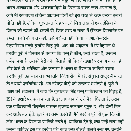
ने अमेरिका से इस आरोप के बारे में सबूत मांगे हैं. भारत ने ये भी कहा है कि
भारत आंतकवाद और आतंकवादियों के खिलाफ सख्त रूख अपनाता है,
आगे भी अपनाएगा लेकिन आतंकवादियों को इस तरह से खत्म करना हमारी
नीति नहीं हैं. लेकिन गुरपतवंत सिंह पन्नू ने जिस तरह से एयर इंडिया के
विमान को उड़ाने की धमकी दी, जिस तरह से गाजा में इंडियन डिप्लोमैट पर
हमला करने की बात कही, उसे बर्दाश्त नहीं किया जाएगा. केन्द्रीय
पेट्रोलियम मंत्री हरदीप सिंह पुरी ‘आप की अदालत’ में मेरे मेहमान थे.
हरदीप पुरी ने विस्तार से बताया कि पन्नू है कौन, कहां रहता है, उसका
एजेंडा क्या है, उसको पैसे कौन देता है, वो किसके इशारे पर काम करता है
और कैसे वो अमेरिका और कनाडा में भारत के खिलाफ साजिशें रचता.
हरदीप पुरी 39 साल तक भारतीय विदेश सेवा में रहे. संयुक्त राष्ट्र में भारत
के स्थायी प्रतिनिध रहे. अब नरेन्द्र मोदी की सरकार में मंत्री हैं. पुरी ने
‘आप की अदालत’ में कहा कि गुरपतवंत सिंह पन्नू पाकिस्तान का पिट्ठू है,
ISI के इशारे पर काम करता है, इस्लामाबाद से उसे पैसा मिलता है, उसका
एक पाकिस्तानी बिज़नेस पार्टनर मुहम्मद सलमान युनुस है, और दोनों मिल
कर आईएसआई के इशारे पर काम करते हैं. मैंने हरदीप पुरी से पूछा कि जो
लोग भारत के खिलाफ साजिशें रचते हैं, धमकियां देते हैं, क्या उन्हें खत्म नहीं
करना चाहिए? इस पर हरदीप पुरी बहुत कुछ बोलते बोलते रुक गए. उन्होंने