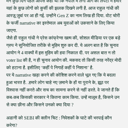
मैंने कुछ दिन पहले आपसे कहा था कि नेपाल में लगी आग की लपटों में हमारे
यहां के कुछ लोगों को कुर्सी की झलक दिखने लगी है. आज राहुल गांधी की
आरज़ू ज़ुबां पर आ ही गई. उन्होंने Gen Z का नाम लिख ही दिया. वोट चोरी
के फर्जी narrative का इस्तेमाल अब युवाओं को उकसाने के लिए किया
जाएगा.
जैसे ही राहुल गांधी ने प्रेस कांफ्रेन्स खत्म की, सोशल मीडिया पर एक बड़े
ग्रुप ने सुनियोजित तरीके से मुहिम शुरु कर दी. ये अलग बात है कि चुनाव
आयोग ने 4 वाक्यों में इस मुहिम की हवा निकाल दी. पर असल बात न तो
voter list की है, न ही चुनाव आयोग की. मकसद तो किसी तरह नरेंद्र मोदी
को हटाना है. इसीलिए ‘कहीं पे निगाहें कहीं पे निशाना’ है.
पर ये narrative खड़ा करने की कोशिश करने वाले भूल गए कि ये बदला
हुआ भारत है. .हमारे लोग चाहे नए ज़माने के हों या पुराने के, झूठ पर
विश्वास नहीं करते और सच का सामना करने से नहीं डरते. वे जानते हैं कि
कब-कब किसकी सरकार ने कितना काम किया. उन्हें मालूम है, किसने उन
से क्या छीना और किसने उनको क्या दिया ?
अडानी को SEBI की क्लीन चिट : निवेशकों के घाटे की भरपाई कौन
करेगा?