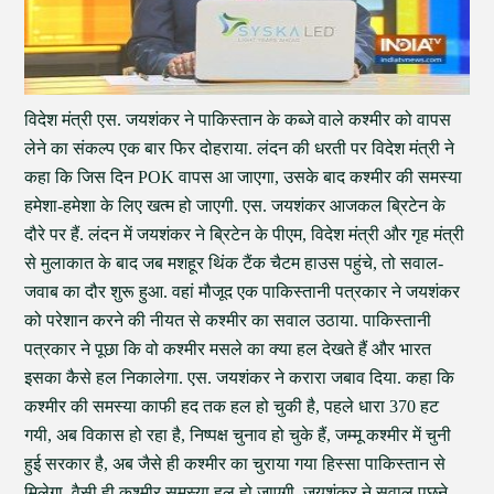
विदेश मंत्री एस. जयशंकर ने पाकिस्तान के कब्जे वाले कश्मीर को वापस
लेने का संकल्प एक बार फिर दोहराया. लंदन की धरती पर विदेश मंत्री ने
कहा कि जिस दिन POK वापस आ जाएगा, उसके बाद कश्मीर की समस्या
हमेशा-हमेशा के लिए खत्म हो जाएगी. एस. जयशंकर आजकल ब्रिटेन के
दौरे पर हैं. लंदन में जयशंकर ने ब्रिटेन के पीएम, विदेश मंत्री और गृह मंत्री
से मुलाकात के बाद जब मशहूर थिंक टैंक चैटम हाउस पहुंचे, तो सवाल-
जवाब का दौर शुरू हुआ. वहां मौजूद एक पाकिस्तानी पत्रकार ने जयशंकर
को परेशान करने की नीयत से कश्मीर का सवाल उठाया. पाकिस्तानी
पत्रकार ने पूछा कि वो कश्मीर मसले का क्या हल देखते हैं और भारत
इसका कैसे हल निकालेगा. एस. जयशंकर ने करारा जबाव दिया. कहा कि
कश्मीर की समस्या काफी हद तक हल हो चुकी है, पहले धारा 370 हट
गयी, अब विकास हो रहा है, निष्पक्ष चुनाव हो चुके हैं, जम्मू कश्मीर में चुनी
हुई सरकार है, अब जैसे ही कश्मीर का चुराया गया हिस्सा पाकिस्तान से
मिलेगा, वैसी ही कश्मीर समस्या हल हो जाएगी. जयशंकर ने सवाल पूछने