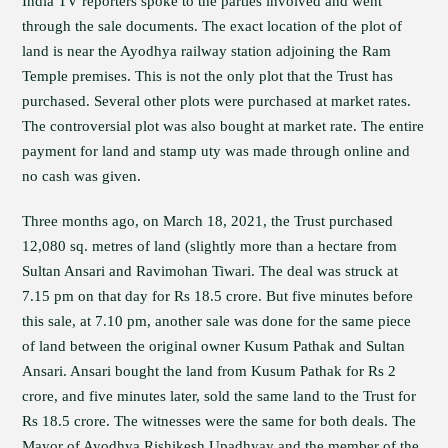
India TV reporters spoke to the parties involved and went
through the sale documents. The exact location of the plot of
land is near the Ayodhya railway station adjoining the Ram
Temple premises. This is not the only plot that the Trust has
purchased. Several other plots were purchased at market rates.
The controversial plot was also bought at market rate. The entire
payment for land and stamp uty was made through online and
no cash was given.
Three months ago, on March 18, 2021, the Trust purchased
12,080 sq. metres of land (slightly more than a hectare from
Sultan Ansari and Ravimohan Tiwari. The deal was struck at
7.15 pm on that day for Rs 18.5 crore. But five minutes before
this sale, at 7.10 pm, another sale was done for the same piece
of land between the original owner Kusum Pathak and Sultan
Ansari. Ansari bought the land from Kusum Pathak for Rs 2
crore, and five minutes later, sold the same land to the Trust for
Rs 18.5 crore. The witnesses were the same for both deals. The
Mayor of Ayodhya Rishikesh Upadhyay and the member of the