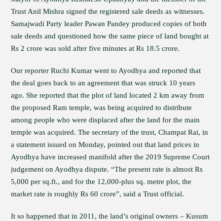
Trust Anil Mishra signed the registered sale deeds as witnesses.
Samajwadi Party leader Pawan Pandey produced copies of both
sale deeds and questioned how the same piece of land bought at
Rs 2 crore was sold after five minutes at Rs 18.5 crore.
Our reporter Ruchi Kumar went to Ayodhya and reported that
the deal goes back to an agreement that was struck 10 years
ago. She reported that the plot of land located 2 km away from
the proposed Ram temple, was being acquired to distribute
among people who were displaced after the land for the main
temple was acquired. The secretary of the trust, Champat Rai, in
a statement issued on Monday, pointed out that land prices in
Ayodhya have increased manifold after the 2019 Supreme Court
judgement on Ayodhya dispute. “The present rate is almost Rs
5,000 per sq.ft., and for the 12,000-plus sq. metre plot, the
market rate is roughly Rs 60 crore”, said a Trust official.
It so happened that in 2011, the land’s original owners – Kusum