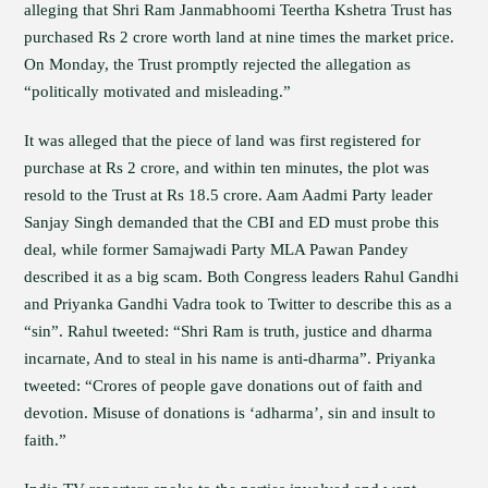
alleging that Shri Ram Janmabhoomi Teertha Kshetra Trust has
purchased Rs 2 crore worth land at nine times the market price.
On Monday, the Trust promptly rejected the allegation as
“politically motivated and misleading.”
It was alleged that the piece of land was first registered for
purchase at Rs 2 crore, and within ten minutes, the plot was
resold to the Trust at Rs 18.5 crore. Aam Aadmi Party leader
Sanjay Singh demanded that the CBI and ED must probe this
deal, while former Samajwadi Party MLA Pawan Pandey
described it as a big scam. Both Congress leaders Rahul Gandhi
and Priyanka Gandhi Vadra took to Twitter to describe this as a
“sin”. Rahul tweeted: “Shri Ram is truth, justice and dharma
incarnate, And to steal in his name is anti-dharma”. Priyanka
tweeted: “Crores of people gave donations out of faith and
devotion. Misuse of donations is ‘adharma’, sin and insult to
faith.”