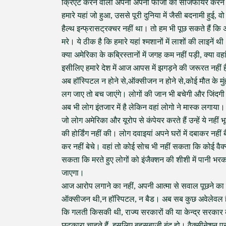
क्रिएट करने वाली अपनी अपनी फौजों को सीजफायर करने
हमारे यहां जो हुआ, उससे पूरी दुनिया में जैसी बदनामी हुई, व
हैल्थ इन्फ्रासट्रक्चर नहीं था। तो हम भी पूछ सकते हैं कि अम
मरे। ये ठीक है कि हमारे यहां श्मशानों में लाशों की लाइनें 
क्या अमेरिका के कब्रिस्तानों में जगह कम नहीं पड़ी, क्या व
इसीलिए हमारे देश में आज आपस में झगड़ने की जरूरत नहीं
अब हॉस्पिटल न होने से,ऑक्सीजन न होने से,कोई मौत के मुं
लग जाए तो बच जाएंगे। लोगों की जान भी बचेगी और जिंदगी वापस
अब भी लोग इंतजार में है लेकिन वहां लोगो ने मास्क लगाया।
जो लोग अमेरिका और यूरोप से कंपेयर करते हैं उन्हें ये नही
की होर्डिंग नहीं की। लोग दवाइयां अपने घरों में दबाकर नही
कर नहीं बेचे। वहां तो कोई सोच भी नहीं सकता कि कोई वैक
सकता कि मरते हुए लोगों को इंजैक्शन की शीशी में पानी भ
जाएगा।
आज आरोप लगाने का नहीं, अपनी आत्मा से सवाल पूछने का समय
ऑक्सीजन थी,न हॉस्पिटल, न बैड। अब सब कुछ अवेलेवल ह
कि गलती किसकी थी, राज्य सरकारों की या केन्द्र सरकार
छुटकारा चाहते हैं, इसलिए बहसबाजी बंद हो। वैक्सीनेशन प