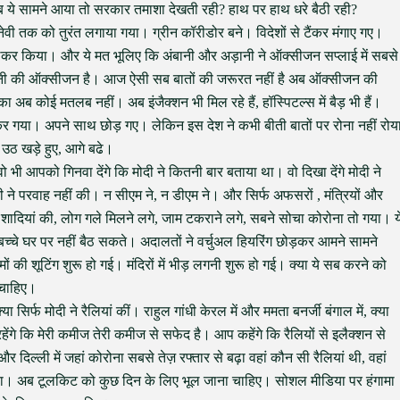
ब ये सामने आया तो सरकार तमाशा देखती रही? हाथ पर हाथ धरे बैठी रही?
वी तक को तुरंत लगाया गया। ग्रीन कॉरीडोर बने। विदेशों से टैंकर मंगाए गए।
 मिलकर किया। और ये मत भूलिए कि अंबानी और अड़ानी ने ऑक्सीजन सप्लाई में सबसे
अडानी की ऑक्सीजन है। आज ऐसी सब बातों की जरूरत नहीं है अब ऑक्सीजन की
का अब कोई मतलब नहीं। अब इंजैक्शन भी मिल रहे हैं, हॉस्पिटल्स में बैड़ भी हैं।
र गया। अपने साथ छोड़ गए। लेकिन इस देश ने कभी बीती बातों पर रोना नहीं रोय
 उठ खड़े हुए, आगे बढे।
ी आपको गिनवा देंगे कि मोदी ने कितनी बार बताया था। वो दिखा देंगे मोदी ने
ी ने परवाह नहीं की। न सीएम ने, न डीएम ने। और सिर्फ अफसरों , मंत्रियों और
ं की, शादियां की, लोग गले मिलने लगे, जाम टकराने लगे, सबने सोचा कोरोना तो गया। य
च्चे घर पर नहीं बैठ सकते। अदालतों ने वर्चुअल हियरिंग छोड़कर आमने सामने
ं की शूटिंग शुरू हो गई। मंदिरों में भीड़ लगनी शुरू हो गई। क्या ये सब करने को
ा चाहिए।
 सिर्फ मोदी ने रैलियां कीं। राहुल गांधी केरल में और ममता बनर्जी बंगाल में, क्या
रहेंगे कि मेरी कमीज तेरी कमीज से सफेद है। आप कहेंगे कि रैलियों से इलैक्शन से
ं,और दिल्ली में जहां कोरोना सबसे तेज़ रफ्तार से बढ़ा वहां कौन सी रैलियां थी, वहां
 गया। अब टूलकिट को कुछ दिन के लिए भूल जाना चाहिए। सोशल मीडिया पर हंगामा