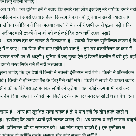
 के लिए कहना चाहिए।
ो अब न हो। जब दुनिया हमें ये बताए कि हमारे यहां लोग इसलिए मरे क्योंकि हमारे यहा
ेरिका में तो सबसे एडवांस हैल्थ सिस्टम है वहां क्यों दुनिया में सबसे ज्यादा लोग
थी। लेकिन अमेरिका में जिन अखबार वालों ने ये तस्वीरें छापी उनसे पूछना पड़ेगा कि
हां फ्रीजर वाले ट्रकों में लाशों को कई कई दिन तक नहीं रखना पड़ा?
 हैं । इस वक्त देश को संकट से निकालना है। सबको मिलकर सुनिश्चित करना है क
ह में न जाए। अब सिर्फ तीन चार महीने की बात है। हम सब वैक्सीनेशन के काम में
 पटरी पर भी आएगी। दुनिया में कई मुल्क ऐसे हैं जिनमें वैक्सीन में देरी हुई, वहां
 हमारी तरह सिर्फ गले में नहीं लटकाया।
ं भूलना चाहिए कि इन देशों में किसी ने नकली इंजैक्शन नहीं बेचे। किसी ने ऑक्सीजन
ं बैठे। किसी ने हॉस्पिटल बैड के लिए पैसे नहीं मांगे। किसी ने लाशों के कफन उतार
्सीन की फर्जी वेबसाइट बनाकर लोगों को लूटेगा। वहां कोई कल्पना भी नहीं कर
रकर बेच दिया जाएगा। ऑक्सीजन सिलेंडर के नाम पर फायर एक्सटिंग्विशर बेच दिया
 है। अगर हम सुरक्षित रहना चाहते हैं तो ये याद रखें कि तीन हफ्ते पहले न
ै। इसलिए कि सबने अपनी पूरी ताकत लगाई थी। अब जनता ये नहीं जानना चाहत
 की, हॉस्पिटल की या सप्लायर की। अब लोग राहत चाहते है। इस मुसीबत से
र फोकस हो क्योंकि इसके अलावा और कोई रास्ता भी नहीं है।