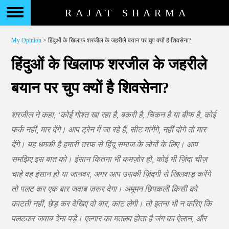
RAJAT SHARMA
My Opinion
> हिंदुओं के खिलाफ शरजील के जहरीले बयान पर चुप क्यों है शिवसेना?
हिंदुओं के खिलाफ शरजील के जहरीले
बयान पर चुप क्यों है शिवसेना?
शरजील ने कहा, ‘कोई गोश्त खा रहा है, बकरी है, चिकन है या बीफ है, कोई
फर्क नहीं, मार देंगे। आप ट्रेन में जा रहे हैं, सीट मांगेंगे, नहीं दोगे तो मार
देंगे। यह धमकी है हमारी तरफ से हिंदू समाज के लोगों के लिए। आप
समझिए इस बात को। इंसान कितना भी कमज़ोर हो, कोई भी ज़िंदा चीज़
चाहे वह इंसान हो या जानवर, अगर आप उसकी ज़िंदगी से खिलवाड़ करेंगे
तो पलट कर एक बार जवाब ज़रूर देगा। अमूमन छिपकली किसी को
काटती नहीं, छेड़ कर देखिए दो बार, काट लेगी। तो इतना भी न करिए कि
पलटकर जवाब देना पड़े। एल्गार का मतलब होता है जंग का ऐलान, और