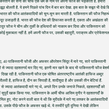
ाकिस्तान की सेना का चीफ एक धर्म के नाम पर अपनी फौज को भड़काता है. हमारी
ठ बोलती है. ये हमने पिछले पांच दिन में बार बार देखा. इस बात के सबूत भी देखे क
ारत की फौज आतंकवादियों को चुन-चुन कर मारती है. पाकिस्तान की फौज निहत्थ
 सिंदूर उजाड़ती है. भारत की फौज देश की हिफाजत करती है, एकता और अखंडता की
ी बहादुर फौज ने चीन और तुर्की के हथियारों को नाकाम कर दिया और पाकिस्तान को
 कोई मुकाबला नहीं है. हमें अपनी फौज पर, उसकी बहादुरी, पराक्रम और प्रोफेशन
ए, 40 पाकिस्तानी फौजी और अफसर ऑपरेशन सिंदूर में मारे गए, सारे पाकिस्तानी
 से ज्यादा दहशतगर्द मार दिए गए. इतनी मार खाने के बाद भी पाकिस्तानी फौज बेशर्म
ो दिखा रही है. पाकिस्तानी फौज एक घोषित अंतरराष्ट्रीय आतंकी हाफिज अब्दुर
वी है, हाफिज है, दीन का सिपाही है, शादीशुदा है और उसकी तीन बेटियां हैं.
ौ से ज्यादा आतंकवादी मारे गए थे, अगले दिन उनके जनाजे निकले, दहशतगर्दों को
ं सुपुर्दे खाक किया गया. पाकिस्तान के आर्मी चीफ आसिम मुनीर ने दहशतगर्दों के
िल हुए. नोट करने वाली बात ये थी कि मुरीदके में मारे गए लश्कर के आतंकवादियों
ा. उसके पीछे फौज के अफसर खड़े थे. ये तस्वीरें पूरी दुनिया ने देखी लेकिन