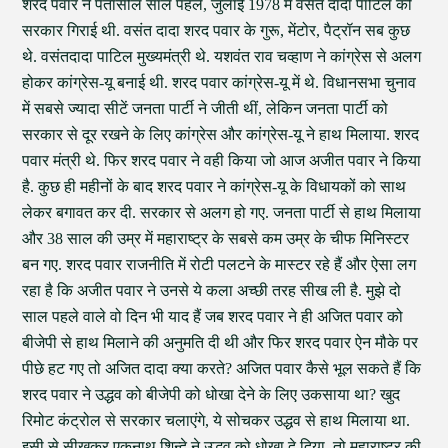
शरद पवार ने पैंतासील साल पहले, जुलाई 1978 में वसंत दादा पाटिल की
सरकार गिराई थी. वसंत दादा शरद पवार के गुरू, मेंटोर, पैट्रॉन सब कुछ
थे. वसंतदादा पाटिल मुख्यमंत्री थे. यशवंत राव चव्हाण ने कांग्रेस से अलग
होकर कांग्रेस-यू बनाई थी. शरद पवार कांग्रेस-यू में थे. विधानसभा चुनाव
में सबसे ज्यादा सीटें जनता पार्टी ने जीती थीं, लेकिन जनता पार्टी को
सरकार से दूर रखने के लिए कांग्रेस और कांग्रेस-यू ने हाथ मिलाया. शरद
पवार मंत्री थे. फिर शरद पवार ने वही किया जो आज अजीत पवार ने किया
है. कुछ ही महीनों के बाद शरद पवार ने कांग्रेस-यू के विधायकों को साथ
लेकर बगावत कर दी. सरकार से अलग हो गए. जनता पार्टी से हाथ मिलाया
और 38 साल की उम्र में महाराष्ट्र के सबसे कम उम्र के चीफ मिनिस्टर
बन गए. शरद पवार राजनीति में रोटी पलटने के मास्टर रहे हैं और ऐसा लग
रहा है कि अजीत पवार ने उनसे ये कला अच्छी तरह सीख ली है. मुझे दो
साल पहले वाले वो दिन भी याद हैं जब शरद पवार ने ही अजित पवार को
बीजेपी से हाथ मिलाने की अनुमति दी थी और फिर शरद पवार ऐन मौके पर
पीछे हट गए तो अजित दादा क्या करते? अजित पवार कैसे भूल सकते हैं कि
शरद पवार ने उद्धव को बीजेपी को धोखा देने के लिए उकसाया था? खुद
रिमोट कंट्रोल से सरकार चलाएंगे, ये सोचकर उद्धव से हाथ मिलाया था.
इसी से सीखकर एकनाथ शिन्दे ने उद्धव को धोखा दे दिया. तो महाराष्ट्र की