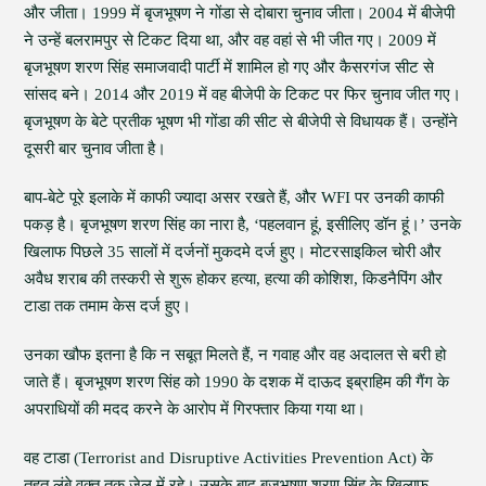
और जीता। 1999 में बृजभूषण ने गोंडा से दोबारा चुनाव जीता। 2004 में बीजेपी
ने उन्हें बलरामपुर से टिकट दिया था, और वह वहां से भी जीत गए। 2009 में
बृजभूषण शरण सिंह समाजवादी पार्टी में शामिल हो गए और कैसरगंज सीट से
सांसद बने। 2014 और 2019 में वह बीजेपी के टिकट पर फिर चुनाव जीत गए।
बृजभूषण के बेटे प्रतीक भूषण भी गोंडा की सीट से बीजेपी से विधायक हैं। उन्होंने
दूसरी बार चुनाव जीता है।
बाप-बेटे पूरे इलाके में काफी ज्यादा असर रखते हैं, और WFI पर उनकी काफी
पकड़ है। बृजभूषण शरण सिंह का नारा है, ‘पहलवान हूं, इसीलिए डॉन हूं।’ उनके
खिलाफ पिछले 35 सालों में दर्जनों मुकदमे दर्ज हुए। मोटरसाइकिल चोरी और
अवैध शराब की तस्करी से शुरू होकर हत्या, हत्या की कोशिश, किडनैपिंग और
टाडा तक तमाम केस दर्ज हुए।
उनका खौफ इतना है कि न सबूत मिलते हैं, न गवाह और वह अदालत से बरी हो
जाते हैं। बृजभूषण शरण सिंह को 1990 के दशक में दाऊद इब्राहिम की गैंग के
अपराधियों की मदद करने के आरोप में गिरफ्तार किया गया था।
वह टाडा (Terrorist and Disruptive Activities Prevention Act) के
तहत लंबे वक्त तक जेल में रहे। उसके बाद बृजभूषण शरण सिंह के खिलाफ