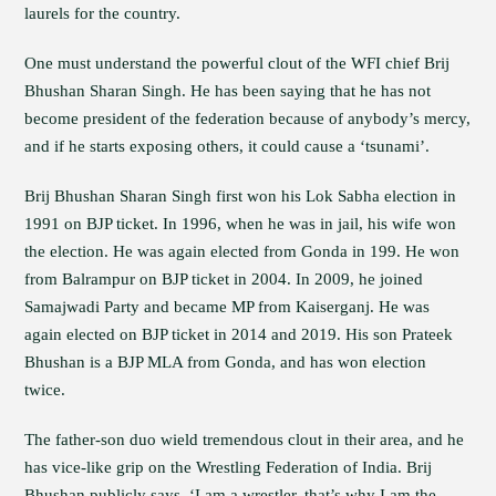
laurels for the country.
One must understand the powerful clout of the WFI chief Brij
Bhushan Sharan Singh. He has been saying that he has not
become president of the federation because of anybody’s mercy,
and if he starts exposing others, it could cause a ‘tsunami’.
Brij Bhushan Sharan Singh first won his Lok Sabha election in
1991 on BJP ticket. In 1996, when he was in jail, his wife won
the election. He was again elected from Gonda in 199. He won
from Balrampur on BJP ticket in 2004. In 2009, he joined
Samajwadi Party and became MP from Kaiserganj. He was
again elected on BJP ticket in 2014 and 2019. His son Prateek
Bhushan is a BJP MLA from Gonda, and has won election
twice.
The father-son duo wield tremendous clout in their area, and he
has vice-like grip on the Wrestling Federation of India. Brij
Bhushan publicly says, ‘I am a wrestler, that’s why I am the