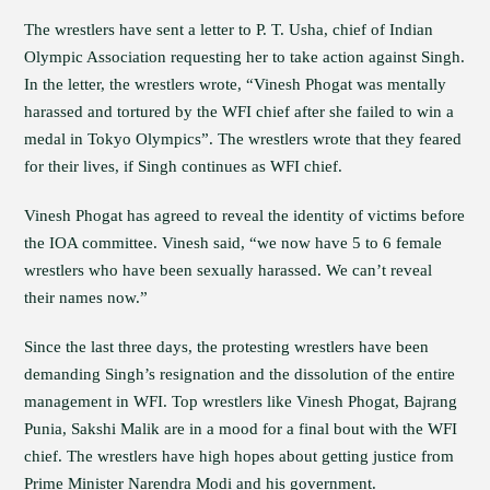
The wrestlers have sent a letter to P. T. Usha, chief of Indian
Olympic Association requesting her to take action against Singh.
In the letter, the wrestlers wrote, “Vinesh Phogat was mentally
harassed and tortured by the WFI chief after she failed to win a
medal in Tokyo Olympics”. The wrestlers wrote that they feared
for their lives, if Singh continues as WFI chief.
Vinesh Phogat has agreed to reveal the identity of victims before
the IOA committee. Vinesh said, “we now have 5 to 6 female
wrestlers who have been sexually harassed. We can’t reveal
their names now.”
Since the last three days, the protesting wrestlers have been
demanding Singh’s resignation and the dissolution of the entire
management in WFI. Top wrestlers like Vinesh Phogat, Bajrang
Punia, Sakshi Malik are in a mood for a final bout with the WFI
chief. The wrestlers have high hopes about getting justice from
Prime Minister Narendra Modi and his government.