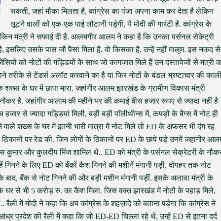
सकती, जहां मौका मिलता है, कांग्रेस का पंजा अपना काम कर देता है लेकिन
लूटने वालों को एक-एक पाई लौटानी पड़ेगी, ये मोदी की गारंटी है. कांग्रेस के
ैं लेकिन मंत्री ने सफाई दी है. आलमगीर आलम ने कहा है कि उनका पर्सनल सेकेट्री
, इसलिए उसके पास जौ पैसा मिला है, वो किसका है, उन्हें नहीं मालूम. इस नकद से
सियों को नोटों की गड्डियों के साथ जो कागजात मिले हैं उन दस्तावेजों से मंत्री 
माने तरीके से टेंडर्स अलॉट करवाने का है या फिर नोटों के बंडल भ्रष्टाचार की काल
 के शख्स के घर में छापा मारा. जहांगीर आलम झारखंड के ग्रामीण विकास मंत्री
कर है. जहांगीर आलाम की महीने भर की कमाई बीस हजार रूपए से ज्यादा नहीं है
जार से ज्यादा गड्डियां मिली, बड़ी बड़ी पॉलीथीन्स में, कपड़ों के बैग्स में नोट ही
ाले शख्स के घर में इतनी भारी मात्रा में नोट मिले तो ED के अफसर भी दंग रह
ठिकानों पर रेड की. जिन लोगों के ठिकानों पर ED के छापे पड़े उनमें जहांगीर आल
िकास कुमार और कुलदीप मिंज शामिल थे.. ED को मंत्री के पर्सनल सेक्रेटरी के नौक
हें गिनने के लिए ED को बैंकों कैश गिनने की मशीनें मंगानी पड़ी. दोपहर तक नोट
सके बाद, बैंक से नोट गिनने की और बड़ी मशीन मंगानी पड़ीं. इसके अलावा मंत्री के
के घर से भी 5 करोड़ रु. का कैश मिला. जिस वक्त झारखंड में नोटों के पहाड़ मिले,
.. रैली में मोदी ने कहा कि अब कांग्रेस के शहज़ादे को बताना पड़ेगा कि कांग्रेस ने
 आंध्र प्रदेश की रैली में कहा कि जो ED-ED चिल्ला रहे थे, उन्हें ED से इतना दर्द