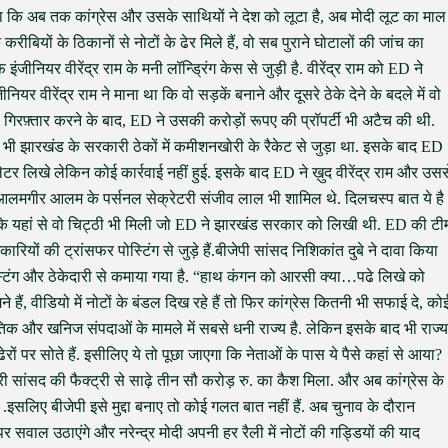
ा कि अब तक कांग्रेस और उसके साथियों ने देश को लूटा है, अब मोदी लूट का माल
करीबियों के ठिकानों से नोटों के ढेर मिले हैं, वो सब पुराने घोटालों की जांच का
जीनियर वीरेंद्र राम के मनी लॉन्ड्रिंग केस से जुड़ी है. वीरेंद्र राम को ED ने
यर वीरेंद्र राम ने माना था कि वो सड़कें बनाने और दूसरे ठेके देने के बदले में वो
 गिरफ़्तार करने के बाद, ED ने उसकी करोड़ों रूपए की प्रॉपर्टी भी अटैच की थी.
ी भी झारखंड के सरकारी ठेकों में कमीशनखोरी के रैकेट से जुड़ा था. इसके बाद ED
ेटर लिखे लेकिन कोई कार्रवाई नहीं हुई. इसके बाद ED ने ख़ुद वीरेंद्र राम और उसस
ंत्री आलमगीर आलम के पर्सनल सेक्रेटरी संजीव लाल भी शामिल थे. दिलचस्प बात ये है
के यहां से वो चिट्ठी भी मिली जो ED ने झारखंड सरकार को लिखी थी. ED की टी
ियों की ट्रांसफर पोस्टिंग से जुड़े हैं.बीजेपी सांसद निशिकांत दुबे ने दावा किया
टिंग और ठेकेदारी से कमाया गया है. “हाथ कंगन को आरसी क्या…पढे लिखे को
े हैं, वीडियो में नोटों के बंडल दिख रहे हैं तो फिर कांग्रेस कितनी भी सफाई दे, को
तिक और खनिज संपदाओं के मामले में सबसे धनी राज्य है. लेकिन इसके बाद भी राज्य
रों पर सोते हैं. इसीलिए ये तो पूछा जाएगा कि नेताओं के पास ये पैसे कहां से आया?
री सांसद की फैक्ट्री से साढ़े तीन सौ करोड़ रु. का कैश मिला. और अब कांग्रेस के
.इसलिए बीजेपी इसे मुद्दा बनाए तो कोई गलत बात नहीं हैं. अब चुनाव के दौरान
पर सवाल उठाएंगे और नरेन्द्र मोदी अपनी हर रैली में नोटों की गड्डियों की याद