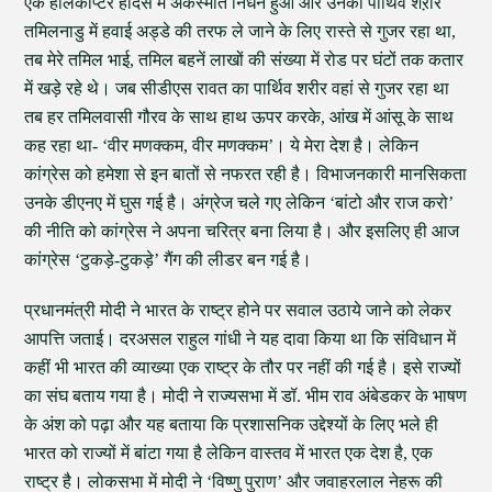
एक हेलिकॉप्‍टर हादसे में अकस्‍मात निधन हुआ और उनका पार्थिव शऱीर
तमिलनाडु में हवाई अड्डे की तरफ ले जाने के लिए रास्‍ते से गुजर रहा था,
तब मेरे तमिल भाई, तमिल बहनें लाखों की संख्‍या में रोड पर घंटों तक कतार
में खड़े रहे थे। जब सीडीएस रावत का पार्थिव शरीर वहां से गुजर रहा था
तब हर तमिलवासी गौरव के साथ हाथ ऊपर करके, आंख में आंसू के साथ
कह रहा था- ‘वीर मणक्‍कम, वीर मणक्‍कम’। ये मेरा देश है। लेकिन
कांग्रेस को हमेशा से इन बातों से नफरत रही है। विभाजनकारी मानसिकता
उनके डीएनए में घुस गई है। अंग्रेज चले गए लेकिन ‘बांटो और राज करो’
की नीति को कांग्रेस ने अपना चरित्र बना लिया है। और इसलिए ही आज
कांग्रेस ‘टुकड़े-टुकड़े’ गैंग की लीडर बन गई है।
प्रधानमंत्री मोदी ने भारत के राष्ट्र होने पर सवाल उठाये जाने को लेकर
आपत्ति जताई। दरअसल राहुल गांधी ने यह दावा किया था कि संविधान में
कहीं भी भारत की व्याख्या एक राष्ट्र के तौर पर नहीं की गई है। इसे राज्यों
का संघ बताय गया है। मोदी ने राज्यसभा में डॉ. भीम राव अंबेडकर के भाषण
के अंश को पढ़ा और यह बताया कि प्रशासनिक उद्देश्यों के लिए भले ही
भारत को राज्यों में बांटा गया है लेकिन वास्तव में भारत एक देश है, एक
राष्ट्र है। लोकसभा में मोदी ने ‘विष्णु पुराण’ और जवाहरलाल नेहरू की