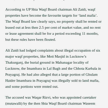
According to UP Shia Waqf Board chairman Ali Zaidi, waqf
properties have become the favourite targets for ‘land mafia’.
The Waqf Board law clearly says, no property shall be rented or
leased out at less then 2.5 per cent of market value, and no rent
or lease agreement shall be for a period exceeding 11 months,
but these rules have been flouted.
Ali Zaidi had lodged complaints about illegal occupation of six
major waqf properties, like Moti Masjid in Lucknow’s
Thakurganj, the burial ground in Mahanagar locality of
Lucknow, the Imambara in Lal Bagh and the Chhota Karbala in
Prayagraj. He had also alleged that a large portion of Ghulam
Haider Imambara in Prayagraj was illegally sold to land mafia,
and some portions were rented out.
The accused was Waqar Rizvi, who was appointed caretaker
(mutawalli) by the then Shia Waqf Board chairman Waseem