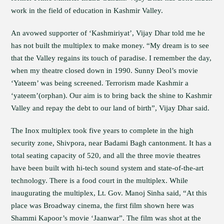
work in the field of education in Kashmir Valley.
An avowed supporter of ‘Kashmiriyat’, Vijay Dhar told me he
has not built the multiplex to make money. “My dream is to see
that the Valley regains its touch of paradise. I remember the day,
when my theatre closed down in 1990. Sunny Deol’s movie
‘Yateem’ was being screened. Terrorism made Kashmir a
‘yateem’(orphan). Our aim is to bring back the shine to Kashmir
Valley and repay the debt to our land of birth”, Vijay Dhar said.
The Inox multiplex took five years to complete in the high
security zone, Shivpora, near Badami Bagh cantonment. It has a
total seating capacity of 520, and all the three movie theatres
have been built with hi-tech sound system and state-of-the-art
technology. There is a food court in the multiplex. While
inaugurating the multiplex, Lt. Gov. Manoj Sinha said, “At this
place was Broadway cinema, the first film shown here was
Shammi Kapoor’s movie ‘Jaanwar”. The film was shot at the