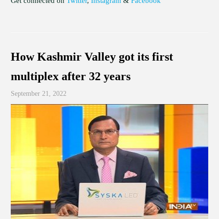
Get connected on
Twitter
,
Instagram
&
Facebook
How Kashmir Valley got its first
multiplex after 32 years
September 21, 2022