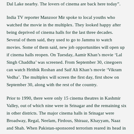
Dal Lake nearby. The lovers of cinema are back here today”.
India TV reporter Manzoor Mir spoke to local youths who
watched the movie in the multiplex. They looked happy after
being deprived of cinema halls for the last three decades.
Several of them said, they used to go to Jammu to watch
movies. Some of them said, new job opportunities will open up
if cinema halls reopen. On Tuesday, Aamir Khan’s movie ‘Lal
Singh Chaddha’ was screened. From September 30, cinegoers
can watch Hrithik Roshan and Saif Ali Khan’s movie ‘Vikram
Vedha’. The multiplex will screen the first day, first show on
September 30, along with the rest of the country.
Prior to 1990, there were only 15 cinema theatres in Kashmir
Valley, out of which nine were in Srinagar and the remaining six
in other districts. The major cinema halls in Srinagar were
Broadway, Regal, Neelam, Firdous, Shiraaz, Khayyam, Naaz
and Shah. When Pakistan-sponsored terrorism reared its head in