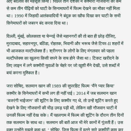
आए बदलाव को महसूस किया। पिछले तीन दशकों में कश्मीरी नौजवानों की कम
से कम तीन पीढ़ियों को घाटी के सिनामाघरों में फिल्म देखने का मौका नहीं मिला
था। 1990 में जिहादी आतंकवादियों ने बंदूक का खौफ दिखा कर घाटी के सभी
सिनेमाघरों को जबरन बंद करवा दिया था।
दिल्ली, मुंबई, कोलकाता या चेन्नई जैसे महानगरों की तो बात ही छोड़ दीजिए,
मुरादाबाद, सहारनपुर, बठिंडा, रोहतक, भिवानी और भरूच जैसे टियर-II शहरों में
भी आजकल मल्टीप्लेक्स हैं। श्रीनगर के लोगों के लिए मंगलवार को पहला
मल्टीप्लेक्स का खुलना किसी सपने के सच होने जैसा था। टिकट खरीदने के
लिए लाइन में लगे कश्मीरी युवाओं के चेहरे पर जो खुशी मैंने देखी, उसे शब्दों में
बयां करना मुश्किल है।
जरा सोचिए, सलमान खान की 1989 की सुपरहिट फिल्म ‘मैंने प्यार किया’
कश्मीर के सिनेमाघरों में कभी लग ही नहीं पाई। 2014 में जब सलमान खान
‘बजरंगी भाईजान’ की शूटिंग के लिए कश्मीर गए थे, तो उन्हें शूटिंग करते हुए
देखने के लिए नौजवानों की भीड़ उमड़ पड़ी थी, लेकिन वही नौजवान घाटी में
उनकी फिल्म नहीं देख सके। मैं पहलगाम में फिल्म की शूटिंग के दौरान तीन दिनों
तक सलमान के साथ था। सलमान की बातें आज भी मेरे कानों में गूंजती हैं। उस
वक्त उन्होंने मुझसे कहा था, ‘ सोचिए, जिस फिल्म में इतने सारे कश्मीरी काम कर