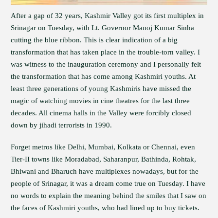
After a gap of 32 years, Kashmir Valley got its first multiplex in
Srinagar on Tuesday, with Lt. Governor Manoj Kumar Sinha
cutting the blue ribbon. This is clear indication of a big
transformation that has taken place in the trouble-torn valley. I
was witness to the inauguration ceremony and I personally felt
the transformation that has come among Kashmiri youths. At
least three generations of young Kashmiris have missed the
magic of watching movies in cine theatres for the last three
decades. All cinema halls in the Valley were forcibly closed
down by jihadi terrorists in 1990.
Forget metros like Delhi, Mumbai, Kolkata or Chennai, even
Tier-II towns like Moradabad, Saharanpur, Bathinda, Rohtak,
Bhiwani and Bharuch have multiplexes nowadays, but for the
people of Srinagar, it was a dream come true on Tuesday. I have
no words to explain the meaning behind the smiles that I saw on
the faces of Kashmiri youths, who had lined up to buy tickets.