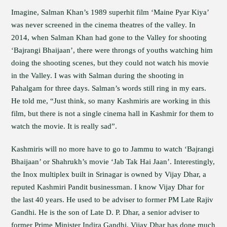
Imagine, Salman Khan’s 1989 superhit film ‘Maine Pyar Kiya’
was never screened in the cinema theatres of the valley. In
2014, when Salman Khan had gone to the Valley for shooting
‘Bajrangi Bhaijaan’, there were throngs of youths watching him
doing the shooting scenes, but they could not watch his movie
in the Valley. I was with Salman during the shooting in
Pahalgam for three days. Salman’s words still ring in my ears.
He told me, “Just think, so many Kashmiris are working in this
film, but there is not a single cinema hall in Kashmir for them to
watch the movie. It is really sad”.
Kashmiris will no more have to go to Jammu to watch ‘Bajrangi
Bhaijaan’ or Shahrukh’s movie ‘Jab Tak Hai Jaan’. Interestingly,
the Inox multiplex built in Srinagar is owned by Vijay Dhar, a
reputed Kashmiri Pandit businessman. I know Vijay Dhar for
the last 40 years. He used to be adviser to former PM Late Rajiv
Gandhi. He is the son of Late D. P. Dhar, a senior adviser to
former Prime Minister Indira Gandhi. Vijay Dhar has done much