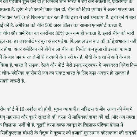
स की पहचान शुरू कर दी है जिनको चीन भारत में डंप कर सकता है. ऐहतियात के
ा सकता है. ट्रंप ने तो अपनी चाल चल दी. चीन को विश्व व्यापार में अलग-थलग कर
 अब WTO से शिकायत कर रहा है कि ट्रंप ने उसे धमकाया है. ट्रंप की ये बात
ाई की है. अमेरिका को चीन 500 अरब डॉलर का सामान एक्सपोर्ट करता है.
 कारण चीन और अमेरिका का कारोबार 80% तक कम हो सकता है. इससे चीन को भारी
ाइल तक हर एक्सपोर्ट पर बुरा असर पड़ेगा. फिलहाल इस बात की कोई संभावना नहीं
ैयार होगा. अगर अमेरिका को होने वाला चीन का निर्यात कम हुआ तो इसका फायदा
े बाद अब भारत तेजी से तरक्की के रास्ते पर है. मोदी के सत्ता में आने के बाद
िया है. भारत ने सड़क, रेलवे और पोर्ट जैसे इंफ्रास्ट्रक्चर में ज़बरदस्त निवेश कि
और चीन-अमेरिका कारोबारी जंग का संकट भारत के लिए बड़ा अवसर हो सकता है
सबसे जरूरी है.
 कोर्ट में 16 अप्रैल को होगी. मुख्य न्यायाधीश जस्टिस संजीव खन्ना की बेंच में
िन्दू महासभा और दूसरे संगठनों की तरफ से याचिकाएं दायर की गईं, और अब ममता
 के खिलाफ अर्जी दी है. दूसरी तरफ वक्फ कानून के खिलाफ पश्चिम बंगाल में
्ष सिदीकुल्लाह चौधरी के नेतृत्व में गुरुवार को हजारों मुसलमान कोलकाता की सड़कों